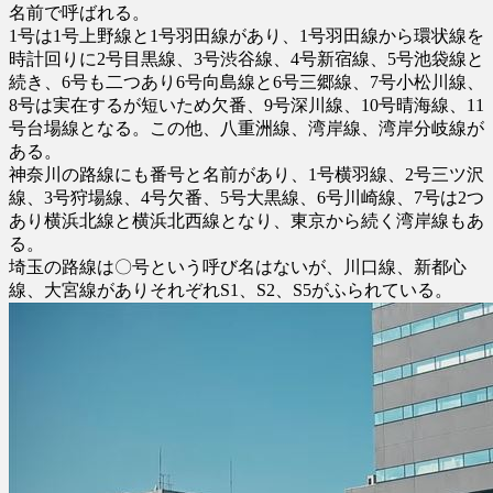
名前で呼ばれる。
1号は1号上野線と1号羽田線があり、1号羽田線から環状線を
時計回りに2号目黒線、3号渋谷線、4号新宿線、5号池袋線と
続き、6号も二つあり6号向島線と6号三郷線、7号小松川線、
8号は実在するが短いため欠番、9号深川線、10号晴海線、11
号台場線となる。この他、八重洲線、湾岸線、湾岸分岐線が
ある。
神奈川の路線にも番号と名前があり、1号横羽線、2号三ツ沢
線、3号狩場線、4号欠番、5号大黒線、6号川崎線、7号は2つ
あり横浜北線と横浜北西線となり、東京から続く湾岸線もあ
る。
埼玉の路線は〇号という呼び名はないが、川口線、新都心
線、大宮線がありそれぞれS1、S2、S5がふられている。