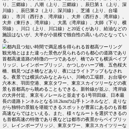
り、三郷線）、八潮（上り、三郷線）、辰巳第１（上り、深
川線）、辰巳第２（上り、深川線）、芝浦（上り、台場
線）、市川（西行き、湾岸線）、大井（西行き、湾岸線）、
大井（東行き、湾岸線）、大黒（湾岸線）、大師（下り、横
羽線）、川口（上り、川口線）と20近くがあり、給油などの
施設はないが、大半が小規模で独自性の高いものとなってい
る。
観光地とはまた違った景色が見られるのも都心の道路であり
首都高速道路の特徴の一つであるが、橋でみても横浜ベイブ
リッジ、レインボーブリッジ、かつしかハープ橋、五色桜大
橋、鶴見つばさ橋などあり、夜にはライトアップもなされ
る。夜景では横浜のみなとみらい、川崎の工場群、お台場や
六本木、羽田空港、東京タワー、東京スカイツリーなどの夜
景も首都高から眺めることもできる。新幹線が並ぶ、湾岸線
の大井付近、東京モノレールと並走する1号羽田線、日本最
長の道路トンネルとなる18.2kmの山手トンネルなど、走りな
がら独特の景観を堪能できるスポットが豊富にあるのも首都
高速ならではといえる。また、様々なルートを選択できるの
も首都高速の特徴であり夜などは都市の夜景からベイブリッ
ジ、レインボーブリッジ、東京タワー、東京スカイツリーな