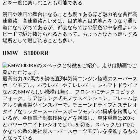
どを一度に楽しむことも可能である。
漫画や映画の舞台になることも度々あるほど魅力的な首都高
速道路。高速道路といえば、目的地と目的地とをつなぐ通り
道になりがちであるが、都会ならではの景色の中を程よいス
ピードで駆け抜けられるとあって、ちょっとひとっ走りする
場所として選ばれることも多い。
BMW S1000RR
最高出力207馬力を誇る直列4気筒エンジン搭載のスーパース
ポーツモデル。パラレバーやテレレバー、シャフトドライブ
などのBMWらしい機構は無く、フロントにテレスコピック
フォーク、リアはリンク式モノサスペンション、フレームは
アルミ合金製ツインスパーで、チェーンドライブとステレオ
タイプなリッタースーパースポーツモデルの構成を踏襲して
いるが、各種電子制御技術などを満載し、車体重量は200㎏
とパワーウエイトレシオでは1㎏を切る、スペックだけでも
かなりの数の他社製スーパースポーツモデルを凌駕するもの
となっている。