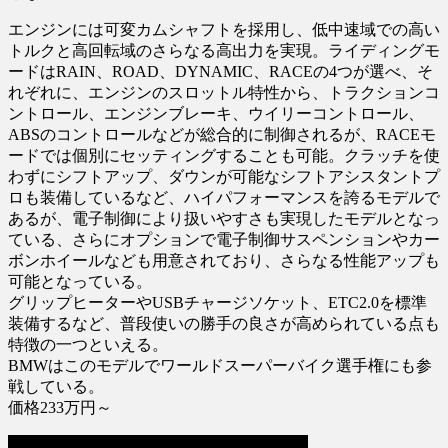
エンジンには可変カムシャフトを採用し、低中速域での高い
トルクと高回転域のさらなる高出力を実現。ライディングモ
ードはRAIN、ROAD、DYNAMIC、RACEの4つが選べ、そ
れぞれに、エンジンのスロットル特性から、トラクションコ
ントロール、エンジンブレーキ、ウイリーコントロール、
ABSのコントロールなどが総合的に制御されるが、RACEモ
ードでは個別にセッティングすることも可能。クラッチを使
わずにシフトアップ、ダウンが可能なシフトアシスタントプ
ロも装備しているなど、ハイパフォーマンスを誇るモデルで
あるが、電子制御により扱いやすさも実現したモデルとなっ
ている、さらにオプションで電子制御サスペンションやカー
ボンホイールなども用意されており、さらなる性能アップも
可能となっている。
グリップヒーターやUSBチャージソケット、ETC2.0を標準
装備するなど、普段使いの勝手の良さが高められている点も
特徴の一つといえる。
BMWはこのモデルでワールドスーパーバイク選手権にも参
戦している。
価格233万円～