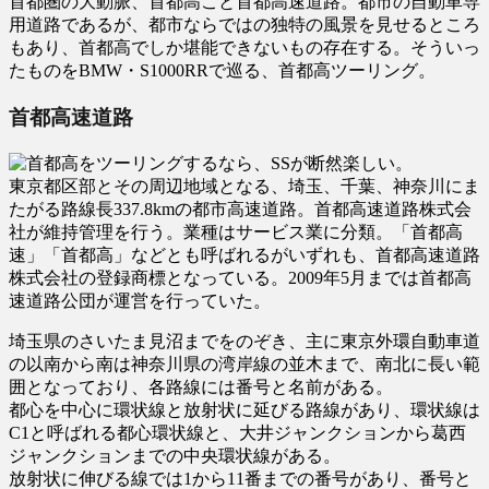
首都圏の大動脈、首都高こと首都高速道路。都市の自動車専
用道路であるが、都市ならではの独特の風景を見せるところ
もあり、首都高でしか堪能できないもの存在する。そういっ
たものをBMW・S1000RRで巡る、首都高ツーリング。
首都高速道路
東京都区部とその周辺地域となる、埼玉、千葉、神奈川にま
たがる路線長337.8kmの都市高速道路。首都高速道路株式会
社が維持管理を行う。業種はサービス業に分類。「首都高
速」「首都高」などとも呼ばれるがいずれも、首都高速道路
株式会社の登録商標となっている。2009年5月までは首都高
速道路公団が運営を行っていた。
埼玉県のさいたま見沼までをのぞき、主に東京外環自動車道
の以南から南は神奈川県の湾岸線の並木まで、南北に長い範
囲となっており、各路線には番号と名前がある。
都心を中心に環状線と放射状に延びる路線があり、環状線は
C1と呼ばれる都心環状線と、大井ジャンクションから葛西
ジャンクションまでの中央環状線がある。
放射状に伸びる線では1から11番までの番号があり、番号と