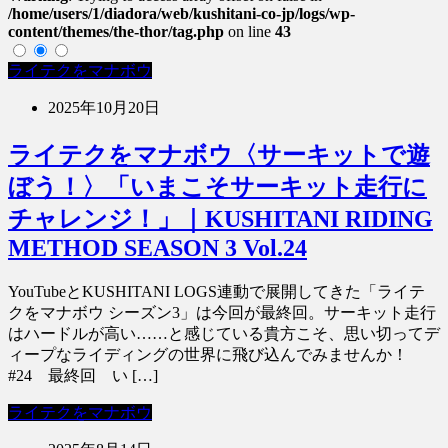
/home/users/1/diadora/web/kushitani-co-jp/logs/wp-
content/themes/the-thor/tag.php
on line
43
ライテクをマナボウ
2025年10月20日
ライテクをマナボウ〈サーキットで遊
ぼう！〉「いまこそサーキット走行に
チャレンジ！」｜KUSHITANI RIDING
METHOD SEASON 3 Vol.24
YouTubeとKUSHITANI LOGS連動で展開してきた「ライテ
クをマナボウ シーズン3」は今回が最終回。サーキット走行
はハードルが高い……と感じている貴方こそ、思い切ってデ
ィープなライディングの世界に飛び込んでみませんか！
#24 最終回 い […]
ライテクをマナボウ