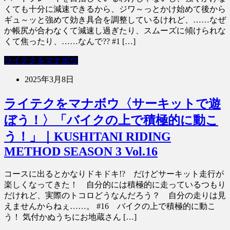
くても十分に減速できるから、ジワ～っとかけ始めて後から
ギュ～ッと強めて効き具合を調整しているけれど、……なぜ
か帳尻が合わなくて減速し過ぎたり、スムーズに傾けられな
くて焦ったり、……なんで?? #1 […]
ライテクをマナボウ
2025年3月8日
ライテクをマナボウ〈サーキットで遊
ぼう！〉「バイクの上で積極的に動こ
う！」｜KUSHITANI RIDING
METHOD SEASON 3 Vol.16
コースに出るとかなりドキドキ!? だけどサーキット走行が
楽しくなってきた！ 自分的には積極的に走っているつもり
だけれど、実際のトコロどうなんだろう？ 自分の走りは見
えませんからねぇ……。 #16 バイクの上で積極的に動こ
う！ 気付かぬうちにお地蔵さん […]