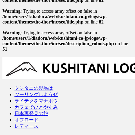
content/themes/the-thor/inc/seo/title.php
on line
82
Warning
: Trying to access array offset on false in
/home/users/1/diadora/web/kushitani-co-jp/logs/wp-
content/themes/the-thor/inc/seo/title.php
on line
82
Warning
: Trying to access array offset on false in
/home/users/1/diadora/web/kushitani-co-jp/logs/wp-
content/themes/the-thor/inc/seo/description_robots.php
on line
51
クシタニの製品は
ツーリングしようぜ
ライテクをマナボウ
カフェでひとやすみ
日本再発見の旅
オフロード
レディース