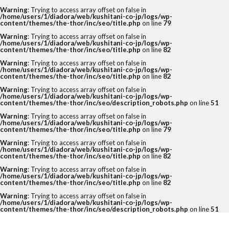
Warning
: Trying to access array offset on false in
/home/users/1/diadora/web/kushitani-co-jp/logs/wp-
content/themes/the-thor/inc/seo/title.php
on line
79
Warning
: Trying to access array offset on false in
/home/users/1/diadora/web/kushitani-co-jp/logs/wp-
content/themes/the-thor/inc/seo/title.php
on line
82
Warning
: Trying to access array offset on false in
/home/users/1/diadora/web/kushitani-co-jp/logs/wp-
content/themes/the-thor/inc/seo/title.php
on line
82
Warning
: Trying to access array offset on false in
/home/users/1/diadora/web/kushitani-co-jp/logs/wp-
content/themes/the-thor/inc/seo/description_robots.php
on line
51
Warning
: Trying to access array offset on false in
/home/users/1/diadora/web/kushitani-co-jp/logs/wp-
content/themes/the-thor/inc/seo/title.php
on line
79
Warning
: Trying to access array offset on false in
/home/users/1/diadora/web/kushitani-co-jp/logs/wp-
content/themes/the-thor/inc/seo/title.php
on line
82
Warning
: Trying to access array offset on false in
/home/users/1/diadora/web/kushitani-co-jp/logs/wp-
content/themes/the-thor/inc/seo/title.php
on line
82
Warning
: Trying to access array offset on false in
/home/users/1/diadora/web/kushitani-co-jp/logs/wp-
content/themes/the-thor/inc/seo/description_robots.php
on line
51