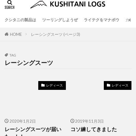
クシタニの製品は
ツーリングしようぜ
ライテクをマナボウ
カフ
HOME
レーシングスーツ (ページ3)
TAG
レーシングスーツ
レディース
レディース
2020年1月2日
2019年11月3日
レーシングスーツが届い
コソ練してきました