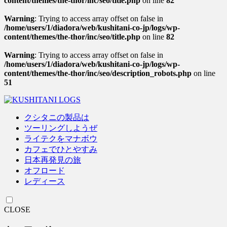
content/themes/the-thor/inc/seo/title.php
on line
82
Warning
: Trying to access array offset on false in
/home/users/1/diadora/web/kushitani-co-jp/logs/wp-
content/themes/the-thor/inc/seo/title.php
on line
82
Warning
: Trying to access array offset on false in
/home/users/1/diadora/web/kushitani-co-jp/logs/wp-
content/themes/the-thor/inc/seo/description_robots.php
on line
51
クシタニの製品は
ツーリングしようぜ
ライテクをマナボウ
カフェでひとやすみ
日本再発見の旅
オフロード
レディース
CLOSE