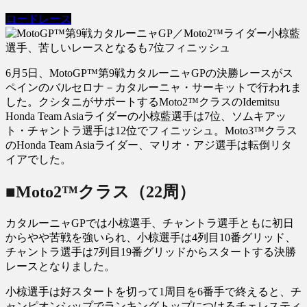
ロードレース
6月5日、MotoGP™第9戦カタルーニャGPの決勝レースがス
ペインのバルセロナ－カタルーニャ・サーキットで行われま
した。クシタニがサポートするMoto2™クラスのIdemitsu
Honda Team Asiaライダーの小椋藍選手は7位、ソムキアッ
ト・チャントラ選手は12位でフィニッシュ。Moto3™クラス
のHonda Team Asiaライダー、マリオ・アジ選手は転倒リタ
イアでした。
■Moto2™クラス（22周）
カタルーニャGPでは小椋選手、チャントラ選手ともに初日
からやや苦戦を強いられ、小椋選手は4列目10番グリッド、
チャントラ選手は7列目19番グリッドからスタートする決勝
レースとなりました。
小椋選手は好スタートを切って1周目を6番手で終えると、チ
ャンピオンシップでランキングトップにつけるチェレスティ