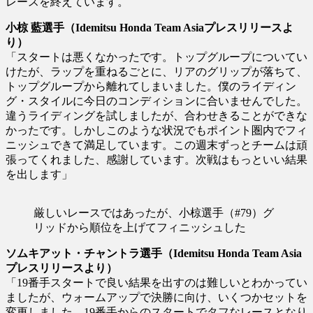
レースを終えています。
小椋 藍選手（Idemitsu Honda Team Asiaプレスリリースよ
り）
「スタートは悪くなかったです。トップグループについてい
けたが、ラップを重ねるごとに、リアのグリップが落ちて、
トップグループから離れてしまいました。僕のライディン
グ・スタイルに今日のコンディションに合いませんでした。
違うライディングを試しましたが、合わせきることができな
かったです。しかしこのような状況でもポイント圏内でフィ
ニッシュできて満足しています。この週末ずっとチームは頑
張ってくれました、感謝しています。次戦はもっといい結果
を出します」
厳しいレースではあったが、小椋選手（#79）グ
リッドから順位を上げてフィニッシュした
ソムキアット・チャントラ選手（Idemitsu Honda Team Asia
プレスリリースより）
「19番手スタートで良い結果を出すのは難しいとわかってい
ましたが、ウォームアップで決勝に向け、いくつかセットを
変更しました。19番手からのスタートでタフなレースとなり