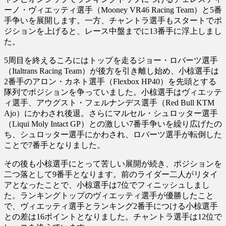
ーノ・ヴィエッティ選手（Mooney VR46 Racing Team）と5番
手争いを展開します。一方、チャントラ選手もスタートでポ
ジションを上げると、レース中盤までに13番手に浮上しまし
た。
5周目を終えるころにはトップを走るジョー・ロバーツ選手
（Italtrans Racing Team）が後方を引き離し始め、小椋選手は
2番手のアロン・カネト選手（Flexbox HP40）を先頭とする
隊列でポジションを争っていました。小椋選手はヴィエッテ
ィ選手、アウグスト・フェルナンデス選手（Red Bull KTM
Ajo）にかわされ後退。さらにマルセル・シュロッター選手
（Liqui Moly Intact GP）との激しい7番手争いを繰り広げたの
ち、シュロッター選手にかわされ、ロバーツ選手が転倒した
ことで7番手となりました。
その後も小椋選手にとって苦しい展開が続き、ポジションを
二つ落として9番手となります。前のライダー二人がリタイ
アとなったことで、小椋選手は7位でフィニッシュしまし
た。ランキングトップのヴィエッティ選手が優勝したこと
で、ヴィエッティ選手とランキング2番手につける小椋選手
との差は16ポイントとなりました。チャントラ選手は12位で