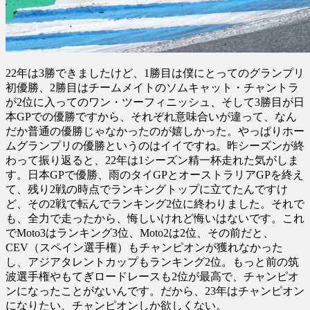
22年は3勝できましたけど、1勝目は僕にとってのグランプリ
初優勝、2勝目はチームメイトのソムキャット・チャントラ
が2位に入ってのワン・ツーフィニッシュ、そして3勝目が日
本GPでの優勝ですから、それぞれ意味合いが違って、なん
だか普通の優勝じゃなかったのが嬉しかった。やっぱりホー
ムグランプリの優勝というのはイイですね。昨シーズンが終
わって振り返ると、22年は1シーズン精一杯走れた気がしま
す。日本GPで優勝、雨のタイGPとオーストラリアGPを終え
て、残り2戦の時点でランキングトップに立てたんですけ
ど、その2戦で転んでランキング2位に終わりました。それで
も、全力で走ったから、悔しいけれど悔いはないです。これ
でMoto3はランキング3位、Moto2は2位、その前だと、
CEV（スペイン選手権）もチャンピオンが獲れなかった
し、アジアタレントカップもランキング2位。もっと前の筑
波選手権やもてぎロードレースも2位が最高で、チャンピオ
ンになったことがないんです。だから、23年はチャンピオン
になりたい、チャンピオンしか欲しくない。