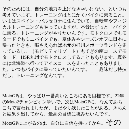
そのためには、自分の地力を上げなきゃいけない、といつも
考えています。トレーニングはとにかくバイクに乗ること。
いまはスペイン・バルセロナに住んでいて、自転車やフィジ
カルトレーニングもやっていますが、本音はずっと「バイク
に乗る」トレーニングがやりたいんです。モトクロスでもモ
タードでもミニバイクでも。夏休みやシーズンオフに日本に
帰ったときも、暇さえあれば地元の桶川スポーツランドを走
っているし、（モビリティリゾート）もてぎの南コースでモ
タード、HSR九州でモトクロスしてることもあります。真冬
には北海道へ行ってアイスコースを走ったこともありまし
た。いつもバイクに乗っていたいんです。――趣味だし特技
だし、トレーニングなんです。
MotoGPは、やっぱり一番高いところにある目標です。22年
のMoto2チャンピオン争いで、次はMotoGPに、なんてあち
こちで言われましたが、まだやり残したことがある。きちん
と結果を出してから、最高の目標に挑みたいんです。
その
MotoGPに上がるのは、自分に自信を持ってから。