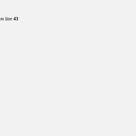
on line
43
rks(ヨンロク・ワークス)」とクシタニとのコラボレーショ
 秩父へ！コーヒーにあう湧水を求めて
グにアクセス良好。 ここ最近まとまった時間が取れないけれ