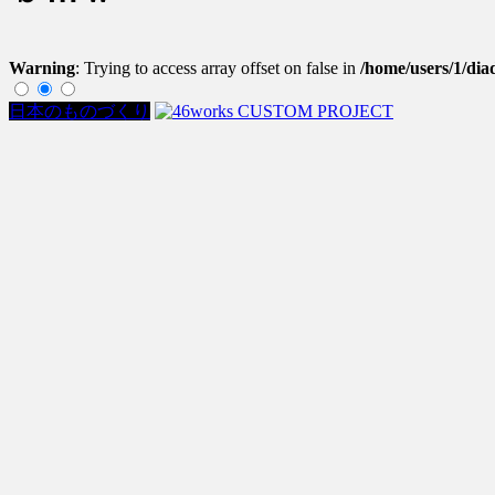
Warning
: Trying to access array offset on false in
/home/users/1/dia
日本のものづくり
2024年9月20日
KUSHITANI × 46WORKS CUSTOM PR
山梨県八ヶ岳の麓を拠点に、世界中のバイクファンを魅了するカ
ンバイクが完成した。 2023年夏からスタートしたこのプロジェ
日本再発見の旅
2023年2月21日
秩父ツーリング | 鼓動感！BMW R 
荒川支流の清流と秩父盆地を中心とした山々に囲まれた埼玉県
ど、少しでも走りたくてツーリングスポットを探していたから