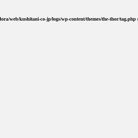
dora/web/kushitani-co-jp/logs/wp-content/themes/the-thor/tag.php
OJECT
スタムバイクを製作するカスタムバイクファクトリー「46Wo
クトは、そのコ […]
nineTで男のロマンを叶える。関東の秘境
「秩父」。 都心からも、バイクで1時間半と日帰りツーリン
、ちょうどいいかもしれない […]