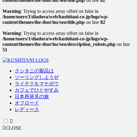
content/themes/the-thor/inc/seo/title.php
on line
82
Warning
: Trying to access array offset on false in
/home/users/1/diadora/web/kushitani-co-jp/logs/wp-
content/themes/the-thor/inc/seo/title.php
on line
82
Warning
: Trying to access array offset on false in
/home/users/1/diadora/web/kushitani-co-jp/logs/wp-
content/themes/the-thor/inc/seo/description_robots.php
on line
51
クシタニの製品は
ツーリングしようぜ
ライテクをマナボウ
カフェでひとやすみ
日本再発見の旅
オフロード
レディース
CLOSE