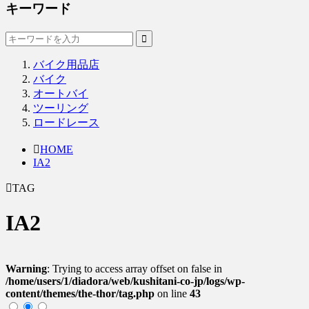
キーワード
バイク用品店
バイク
オートバイ
ツーリング
ロードレース
HOME
IA2
TAG
IA2
Warning
: Trying to access array offset on false in
/home/users/1/diadora/web/kushitani-co-jp/logs/wp-
content/themes/the-thor/tag.php
on line
43