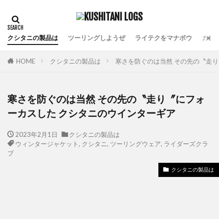
クシタニの製品は
ツーリングしようぜ
ライテクをマナボウ
カフ
HOME
クシタニの製品は
寒さを防ぐのは当然 その先の〝走
寒さを防ぐのは当然 その先の〝走り〞にフォ
ーカスした クシタニのウインターギア
2023年2月1日
クシタニの製品は
ウィンタージャケット
,
クシタニ
,
ツーリングウェア
,
ライダーズクラ
ブ
クシタニの製品は