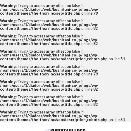
Warning
: Trying to access array offset on false in
/home/users/1/diadora/web/kushitani-co-jp/logs/wp-
content/themes/the-thor/inc/seo/title.php
on line
79
Warning
: Trying to access array offset on false in
/home/users/1/diadora/web/kushitani-co-jp/logs/wp-
content/themes/the-thor/inc/seo/title.php
on line
82
Warning
: Trying to access array offset on false in
/home/users/1/diadora/web/kushitani-co-jp/logs/wp-
content/themes/the-thor/inc/seo/title.php
on line
82
Warning
: Trying to access array offset on false in
/home/users/1/diadora/web/kushitani-co-jp/logs/wp-
content/themes/the-thor/inc/seo/description_robots.php
on line
51
Warning
: Trying to access array offset on false in
/home/users/1/diadora/web/kushitani-co-jp/logs/wp-
content/themes/the-thor/inc/seo/title.php
on line
79
Warning
: Trying to access array offset on false in
/home/users/1/diadora/web/kushitani-co-jp/logs/wp-
content/themes/the-thor/inc/seo/title.php
on line
82
Warning
: Trying to access array offset on false in
/home/users/1/diadora/web/kushitani-co-jp/logs/wp-
content/themes/the-thor/inc/seo/title.php
on line
82
Warning
: Trying to access array offset on false in
/home/users/1/diadora/web/kushitani-co-jp/logs/wp-
content/themes/the-thor/inc/seo/description_robots.php
on line
51