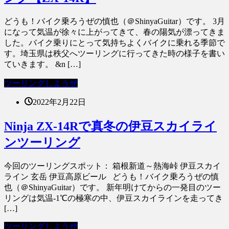
どうも！バイク乗ろうぜの慎也（＠ShinyaGuitar）です。 3月
になって気温が徐々に上がってきて、春の陽気が漂ってきま
した。バイク乗りにとって気持ちよくバイクに乗れる季節で
す。埼玉県は秩父へツーリングに行ってきた時の様子を書い
ていきます。 &n […]
ツーリングしようぜ
2022年2月22日
Ninja ZX-14Rで真冬の伊豆スカイライ
ンツーリング
今回のツーリングスポット： 箱根新道～熱海峠 伊豆スカイ
ライン 玄岳 伊豆高原ビール どうも！バイク乗ろうぜの慎
也（＠ShinyaGuitar）です。 新年明けてからの一発目のツー
リングは気温-1℃の極寒の中、伊豆スカイラインを走ってき
[…]
ツーリングしようぜ