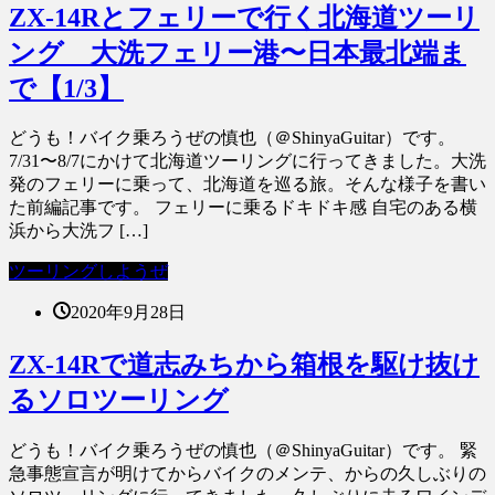
ZX-14Rとフェリーで行く北海道ツーリ
ング 大洗フェリー港〜日本最北端ま
で【1/3】
どうも！バイク乗ろうぜの慎也（＠ShinyaGuitar）です。
7/31〜8/7にかけて北海道ツーリングに行ってきました。大洗
発のフェリーに乗って、北海道を巡る旅。そんな様子を書い
た前編記事です。 フェリーに乗るドキドキ感 自宅のある横
浜から大洗フ […]
ツーリングしようぜ
2020年9月28日
ZX-14Rで道志みちから箱根を駆け抜け
るソロツーリング
どうも！バイク乗ろうぜの慎也（＠ShinyaGuitar）です。 緊
急事態宣言が明けてからバイクのメンテ、からの久しぶりの