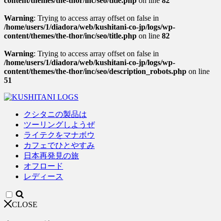
content/themes/the-thor/inc/seo/title.php
on line
82
Warning
: Trying to access array offset on false in
/home/users/1/diadora/web/kushitani-co-jp/logs/wp-
content/themes/the-thor/inc/seo/title.php
on line
82
Warning
: Trying to access array offset on false in
/home/users/1/diadora/web/kushitani-co-jp/logs/wp-
content/themes/the-thor/inc/seo/description_robots.php
on line
51
クシタニの製品は
ツーリングしようぜ
ライテクをマナボウ
カフェでひとやすみ
日本再発見の旅
オフロード
レディース
CLOSE