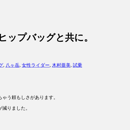
のヒップバッグと共に。
グ
,
八ヶ岳
,
女性ライダー
,
木村亜美
,
試乗
ちゃう頼もしさがあります。
が減りました。