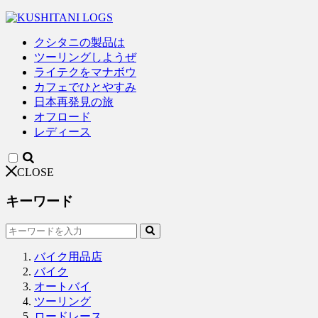
クシタニの製品は
ツーリングしようぜ
ライテクをマナボウ
カフェでひとやすみ
日本再発見の旅
オフロード
レディース
CLOSE
キーワード
バイク用品店
バイク
オートバイ
ツーリング
ロードレース