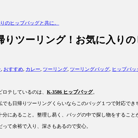
入りのヒップバッグと共に。
岳日帰りツーリング！お気に入り
ン
,
おすすめ
,
カレー
,
ツーリング
,
ツーリングバッグ
,
ヒップバッ
ビロテしているのは、
K-3586 ヒップバッグ
。
私でも日帰りツーリングくらいならこのバッグ１つで対応でき
十分にあること。整理し易く、バッグの中で探し物をすること
だって余裕で入り、深さもあるので安心。