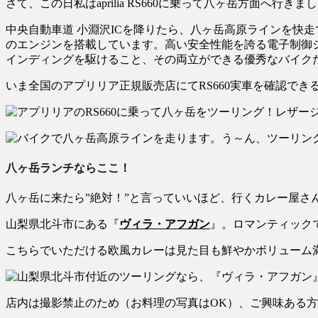
さて、この日私はaprilia RS660に乗って八ヶ岳方面へ行きま
中央自動車道 小淵沢ICを降りたら、八ヶ岳高原ラインを快走で
のエンジンを搭載しています。高い安全性能を誇る電子制御
インディングを駆けること、その両立ができる優秀なバイク
いま全国のアプリリア正規販売店にてRS660実車を確認で
八ヶ岳ランチならここ！
八ヶ岳に来たら”絶対！”と言っていいほど、行くカレー屋さ
山梨県北斗市にある『
ヴィラ・アフガン
』。ロマンティック
こちらでいただける欧風カレーは見た目も鮮やかボリューム
店内は撮影禁止のため（お料理の写真はOK）、ご興味ある方