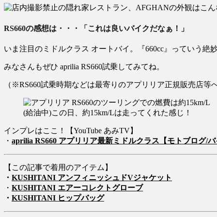
RS660の感想は・・・「これは良いバイクだなぁ！」
いま注目のミドルクラス オートバイ。『660cc』っていう
みなさんもぜひ aprilia RS660試乗してみてね。
（※RS660試乗時期などは最寄りのアプリリア正規販売店等
(給油中)この日、約15km/Lは走ってくれた感じ！
インプレはここ！【YouTube あみTV】
・
aprilia RS660 アプリリア最新ミドルクラス【モトブログ
【この記事で着用のアイテム】
・
KUSHITANI アンフィニッシュドVジャケット
・
KUSHITANI エアーコレクトグローブ
・
KUSHITANI ヒップバッグ