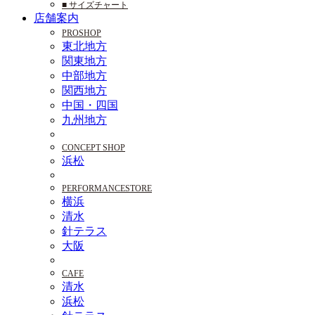
■ サイズチャート
店舗案内
PROSHOP
東北地方
関東地方
中部地方
関西地方
中国・四国
九州地方
CONCEPT SHOP
浜松
PERFORMANCESTORE
横浜
清水
針テラス
大阪
CAFE
清水
浜松