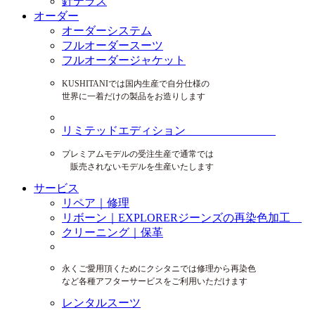
針テラス
オーダー
オーダーシステム
フルオーダースーツ
フルオーダージャケット
KUSHITANIでは国内生産で自分仕様の
世界に一着だけの製品をお造りします
リミテッドエディション
プレミアムモデルの受注生産で通常では
販売されないモデルを生産いたします
サービス
リペア｜修理
リボーン｜EXPLORERジーンズの再染色加工
クリーニング｜保革
永くご愛用頂くためにクシタニでは修理から再染色
など各種アフターサービスをご利用いただけます
レンタルスーツ