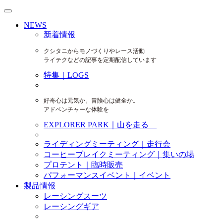
NEWS
新着情報
クシタニからモノづくりやレース活動
ライテクなどの記事を定期配信しています
特集｜LOGS
好奇心は元気か。冒険心は健全か。
アドベンチャーな体験を
EXPLORER PARK｜山を走る
ライディングミーティング｜走行会
コーヒーブレイクミーティング｜集いの場
プロテント｜臨時販売
パフォーマンスイベント｜イベント
製品情報
レーシングスーツ
レーシングギア