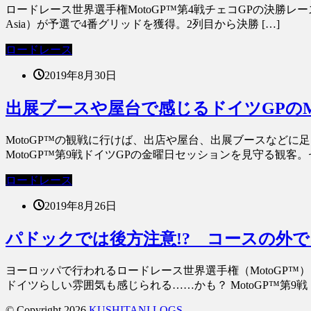
ロードレース世界選手権MotoGP™第4戦チェコGPの決勝レース
Asia）が予選で4番グリッドを獲得。2列目から決勝 […]
ロードレース
2019年8月30日
出展ブースや屋台で感じるドイツGPのM
MotoGP™の観戦に行けば、出店や屋台、出展ブースなどに
MotoGP™第9戦ドイツGPの金曜日セッションを見守る観客。セ
ロードレース
2019年8月26日
パドックでは後方注意!? コースの外で
ヨーロッパで行われるロードレース世界選手権（MotoGP™
ドイツらしい雰囲気も感じられる……かも？ MotoGP™第9戦ド
© Copyright 2026
KUSHITANI LOGS
.