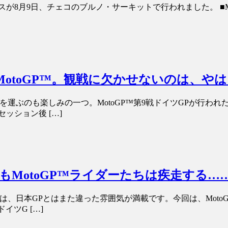
が8月9日、チェコのブルノ・サーキットで行われました。 ■Moto3
otoGP™。観戦に欠かせないのは、やは
足を運ぶのも楽しみの一つ。MotoGP™第9戦ドイツGPが行
ッション後 […]
もMotoGP™ライダーたちは疾走する…
）は、日本GPとはまた違った雰囲気が満載です。今回は、Moto
イツG […]