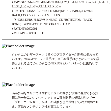
●JAPANESESIZES:M,M/L,M/2W,M/LL,L/M,L,L/LL,L/2W,L/3W,L/XL,LL/L,LL,
LL/XL,LL/2W,LL/3W,XL/LL,XL,XL/2W
●PROTECTIONS:〈CLAVICLE, SIDE(DETACHABLE),LOWER
BACK,COCCYX〉 K-FOAM PLUS
〈SHOULDERS,ELBOWS,KNEES〉CE PROTECTOR〈BACK
BONE〉 WAVE-PATTERNED TRANS-FOAM
●PATENT#:2602201
●MFJ APPROVED SUIT.
クシタニのレザースーツは多くのプロライダーが開発に携わって
います。motoGPやアジア選手権、全日本選手権などのレースで必
要とされる全てのものをこのNEXUS2というパターンに集約して
います。
高温多湿なエリアで活躍するアジアの選手が快適に着用できる技
術は唯一無二のものです。クシタニ独自開発の低吸水性レザー
「プロトコアレザー」が連日の過酷な使用環境下での快適性に加
え、容易なメンテナンス性を実現しています。