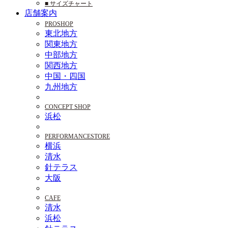
■ サイズチャート
店舗案内
PROSHOP
東北地方
関東地方
中部地方
関西地方
中国・四国
九州地方
CONCEPT SHOP
浜松
PERFORMANCESTORE
横浜
清水
針テラス
大阪
CAFE
清水
浜松