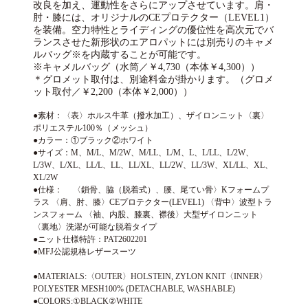
改良を加え、運動性をさらにアップさせています。肩・
肘・膝には、オリジナルのCEプロテクター（LEVEL1）
を装備。空力特性とライディングの優位性を高次元でバ
ランスさせた新形状のエアロパットには別売りのキャメ
ルバッグ※を内蔵することが可能です。
※キャメルバッグ（水筒／￥4,730（本体￥4,300））
＊グロメット取付は、別途料金が掛かります。（グロメ
ット取付／￥2,200（本体￥2,000））
●素材：〈表〉ホルス牛革（撥水加工）、ザイロンニット〈裏〉
ポリエステル100％（メッシュ）
●カラー：①ブラック②ホワイト
●サイズ：M、M/L、M/2W、M/LL、L/M、L、L/LL、L/2W、
L/3W、L/XL、LL/L、LL、LL/XL、LL/2W、LL/3W、XL/LL、XL、
XL/2W
●仕様： 〈鎖骨、脇（脱着式）、腰、尾てい骨〉Kフォームプ
ラス 〈肩、肘、膝〉CEプロテクター(LEVEL1) 〈背中〉波型トラ
ンスフォーム 〈袖、内股、膝裏、襟後〉大型ザイロンニット
〈裏地〉洗濯が可能な脱着タイプ
●ニット仕様特許：PAT2602201
●MFJ公認規格レザースーツ
●MATERIALS:〈OUTER〉HOLSTEIN, ZYLON KNIT〈INNER〉
POLYESTER MESH100% (DETACHABLE, WASHABLE)
●COLORS:①BLACK②WHITE