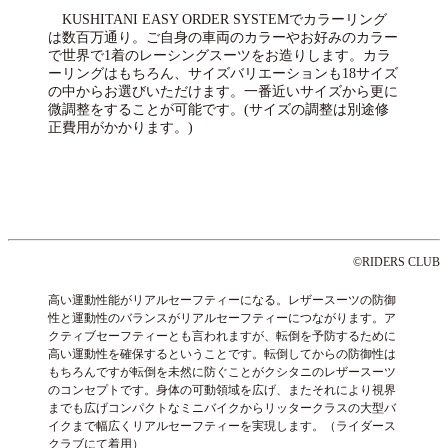
KUSHITANI EASY ORDER SYSTEMでカラーリング
は数百万通り。ご自身の車両のカラーやお好みのカラー
で世界で1着のレーシングスーツをお造りします。カラ
ーリングはもちろん、サイズバリエーションも18サイズ
の中からお選びいただけます。一番近いサイズから更に
微調整をすることが可能です。(サイズの調整は別途修
正費用がかかります。)
©RIDERS CLUB
高い運動性能がリアルセーフティーになる。レザースーツの防御
性と運動性のバランスがリアルセーフティーにつながります。ア
クティブセーフティーとも言われますが、転倒を予防するために
高い運動性を確保するということです。転倒してからの防御性は
もちろんですが転倒を未然に防ぐことがクシタニのレザースーツ
のコンセプトです。身体の可動領域を広げ、またそれにより視界
までも広げコンパクトなミニバイクからリッタークラスの大型バ
イクまで幅広くリアルセーフティーを実現します。（ライダース
クラブにて着用）