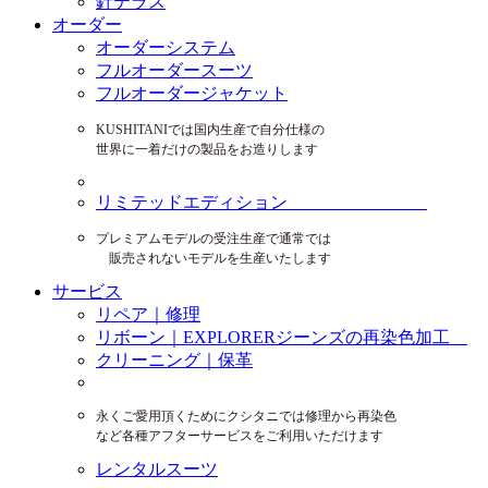
針テラス
オーダー
オーダーシステム
フルオーダースーツ
フルオーダージャケット
KUSHITANIでは国内生産で自分仕様の
世界に一着だけの製品をお造りします
リミテッドエディション
プレミアムモデルの受注生産で通常では
販売されないモデルを生産いたします
サービス
リペア｜修理
リボーン｜EXPLORERジーンズの再染色加工
クリーニング｜保革
永くご愛用頂くためにクシタニでは修理から再染色
など各種アフターサービスをご利用いただけます
レンタルスーツ