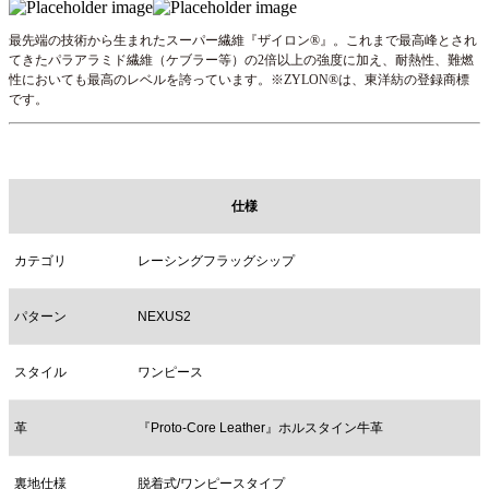
最先端の技術から生まれたスーパー繊維『ザイロン®』。これまで最高峰とされ
てきたパラアラミド繊維（ケブラー等）の2倍以上の強度に加え、耐熱性、難燃
性においても最高のレベルを誇っています。※ZYLON®は、東洋紡の登録商標
です。
仕様
カテゴリ
レーシングフラッグシップ
パターン
NEXUS2
スタイル
ワンピース
革
『Proto-Core Leather』ホルスタイン牛革
裏地仕様
脱着式/ワンピースタイプ