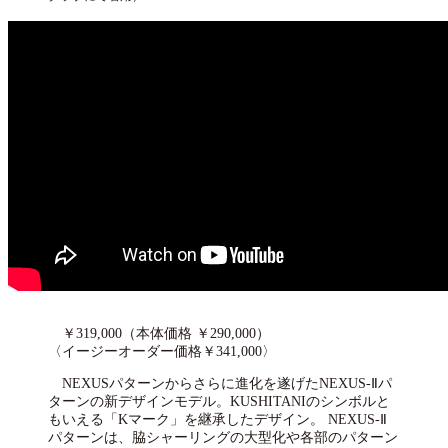
￥319,000（本体価格 ￥290,000）
〈イージーオーダー価格￥341,000〉
NEXUSパターンからさらに進化を遂げたNEXUS-Ⅱパ
ターンの新デザインモデル。KUSHITANIのシンボルと
もいえる「Kマーク」を継承したデザイン。 NEXUS-Ⅱ
パターンは、脇シャーリングの大型化や各部のパターン