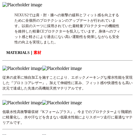
NEXUS2では肩・肘・膝への衝撃の緩和とフィット感を向上する
ために全個所のプロテクションのアップデートが行われていま
す。以前のスーツに採用されていた最軽量プロテクターの機能性
を維持した軽量CEプロテクターを投入しています。身体へのフィ
ット感と軽さにより過去にない高い運動性を発揮しながらも安全
性の向上を実現しました。
MATERIALS｜
素材
従来の皮革に独自加工を施すことにより、エポックメーキングな撥水性能を実現
した『プロトコアレザー』。加えて伸縮性に富み、フィット感や快適性をも高い
次元で達成した先進の高機能天然マテリアルです。
低吸水性高衝撃吸収材『Kフォームプラス』。今までのプロテクターより飛躍的
に軽量化し、水や汗などを含まない低吸水性能によりスポーツ走行に最適なマテ
リアルです。