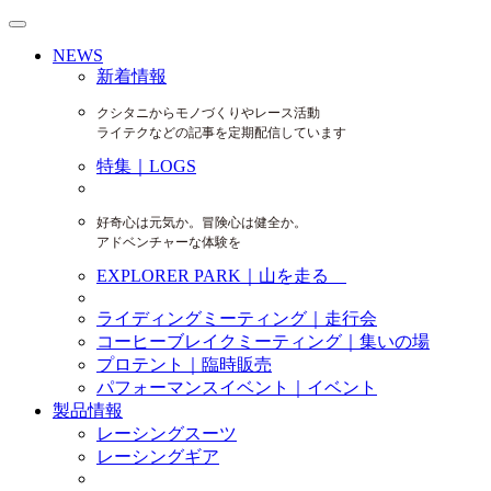
NEWS
新着情報
クシタニからモノづくりやレース活動
ライテクなどの記事を定期配信しています
特集｜LOGS
好奇心は元気か。冒険心は健全か。
アドベンチャーな体験を
EXPLORER PARK｜山を走る
ライディングミーティング｜走行会
コーヒーブレイクミーティング｜集いの場
プロテント｜臨時販売
パフォーマンスイベント｜イベント
製品情報
レーシングスーツ
レーシングギア