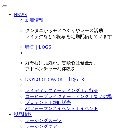
NEWS
新着情報
クシタニからモノづくりやレース活動
ライテクなどの記事を定期配信しています
特集｜LOGS
好奇心は元気か。冒険心は健全か。
アドベンチャーな体験を
EXPLORER PARK｜山を走る
ライディングミーティング｜走行会
コーヒーブレイクミーティング｜集いの場
プロテント｜臨時販売
パフォーマンスイベント｜イベント
製品情報
レーシングスーツ
レーシングギア