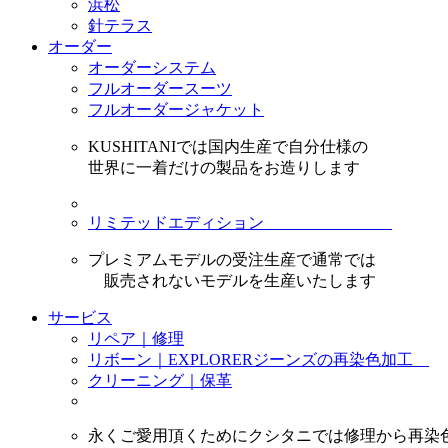
浜松
針テラス
オーダー
オーダーシステム
フルオーダースーツ
フルオーダージャケット
KUSHITANIでは国内生産で自分仕様の
世界に一着だけの製品をお造りします
リミテッドエディション
プレミアムモデルの受注生産で通常では
販売されないモデルを生産いたします
サービス
リペア｜修理
リボーン｜EXPLORERジーンズの再染色加工
クリーニング｜保革
永くご愛用頂くためにクシタニでは修理から再染