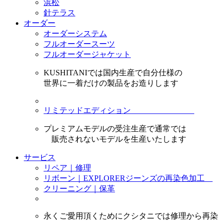
浜松
針テラス
オーダー
オーダーシステム
フルオーダースーツ
フルオーダージャケット
KUSHITANIでは国内生産で自分仕様の
世界に一着だけの製品をお造りします
リミテッドエディション
プレミアムモデルの受注生産で通常では
販売されないモデルを生産いたします
サービス
リペア｜修理
リボーン｜EXPLORERジーンズの再染色加工
クリーニング｜保革
永くご愛用頂くためにクシタニでは修理から再染