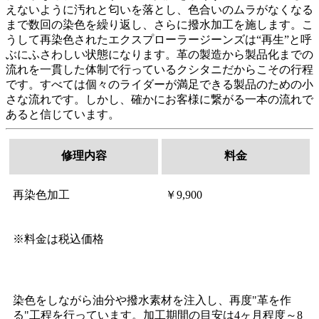
えないように汚れと匂いを落とし、色合いのムラがなくなる
まで数回の染色を繰り返し、さらに撥水加工を施します。こ
うして再染色されたエクスプローラージーンズは“再生”と呼
ぶにふさわしい状態になります。革の製造から製品化までの
流れを一貫した体制で行っているクシタニだからこその行程
です。すべては個々のライダーが満足できる製品のための小
さな流れです。しかし、確かにお客様に繋がる一本の流れで
あると信じています。
修理内容
料金
再染色加工
￥9,900
※料金は税込価格
染色をしながら油分や撥水素材を注入し、再度"革を作
る"工程を行っています。加工期間の目安は4ヶ月程度～8