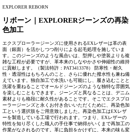
EXPLORER REBORN
リボーン｜EXPLORERジーンズの再染
色加工
エクスプローラージーンズに使用されるEXレザーは革の表
面（銀面）を活かしつつ削りによる起毛処理を施していま
す。このジーンズのような風合いは、型押しや塗装よりも複
雑な工程が必要ですが、革本来のしなやかさや伸縮性の維持
に貢献します。（製法特許：PAT3413378） 防寒性・耐久
性・透湿性はもちろんのこと、さらに優れた撥水性も兼ね備
えています。独自加工で水洗いも可能にし、履き込むことと
洗濯を重ねることでオールドジーンズのような独特な雰囲気
を楽しむこともできます。ジーンズと異なることは、デニム
素材よりも格段に耐久性があることです。そこでエクスプロ
ーラージーンズと永くお付き合いいただくために、再染色加
工という選択肢をご用意致しました。再染色加工はEXレザ
ーを製造している工場で行われます。つまり、EXレザーの
特性を知り尽くした職人の手仕事で納得がいくまで再加工の
作業がなされるのです。革に負担をかけずに、本来の味も変