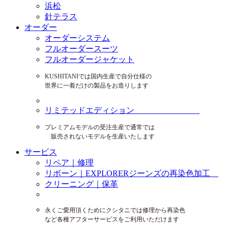
浜松
針テラス
オーダー
オーダーシステム
フルオーダースーツ
フルオーダージャケット
KUSHITANIでは国内生産で自分仕様の
世界に一着だけの製品をお造りします
リミテッドエディション
プレミアムモデルの受注生産で通常では
販売されないモデルを生産いたします
サービス
リペア｜修理
リボーン｜EXPLORERジーンズの再染色加工
クリーニング｜保革
永くご愛用頂くためにクシタニでは修理から再染色
など各種アフターサービスをご利用いただけます