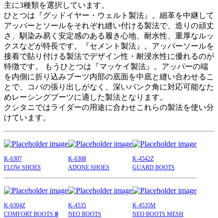
主に3種類を選択しています。
ひとつは『グッドイヤー・ウェルト製法』。細革を中継して
アッパーとソールをそれぞれ縫い付ける製法で、造りの頑丈
さ、馴染み易く安定感のある履き心地、耐水性、重厚なルッ
クスなどが特長です。『セメント製法』。アッパーソールを
接着で貼り付ける製法でデザイン性・耐浸水性に優れるのが
特徴です。 もうひとつは『マッケイ製法』。アッパーの端
を内側に折り込みブーツ内部の底面を中底と縫い合わせるこ
とで、コバの張り出しがなく、深いバンク角に対応可能なた
めレーシングブーツに適した製法となります。
クシタニではライダーの用途に合わせこれらの製法を使い分
けています。
K-6307
K-6308
K-4542Z
FLOW SHOES
ADONE SHOES
GUARD BOOTS
K-6304Z
K-4535
K-4535M
COMFORT BOOTS Ⅲ
NEO BOOTS
NEO BOOTS MESH