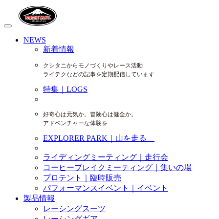
NEWS
新着情報
クシタニからモノづくりやレース活動
ライテクなどの記事を定期配信しています
特集｜LOGS
好奇心は元気か。冒険心は健全か。
アドベンチャーな体験を
EXPLORER PARK｜山を走る
ライディングミーティング｜走行会
コーヒーブレイクミーティング｜集いの場
プロテント｜臨時販売
パフォーマンスイベント｜イベント
製品情報
レーシングスーツ
レーシングギア