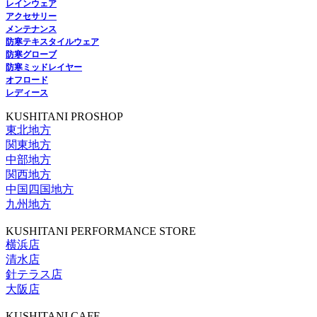
レインウェア
アクセサリー
メンテナンス
防寒テキスタイルウェア
防寒グローブ
防寒ミッドレイヤー
オフロード
レディース
KUSHITANI PROSHOP
東北地方
関東地方
中部地方
関西地方
中国四国地方
九州地方
KUSHITANI PERFORMANCE STORE
横浜店
清水店
針テラス店
大阪店
KUSHITANI CAFE