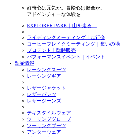
好奇心は元気か。冒険心は健全か。
アドベンチャーな体験を
EXPLORER PARK｜山を走る
ライディングミーティング｜走行会
コーヒーブレイクミーティング｜集いの場
プロテント｜臨時販売
パフォーマンスイベント｜イベント
製品情報
レーシングスーツ
レーシングギア
レザージャケット
レザーパンツ
レザージーンズ
テキスタイルウェア
ツーリンググローブ
ツーリングブーツ
アンダーウェア