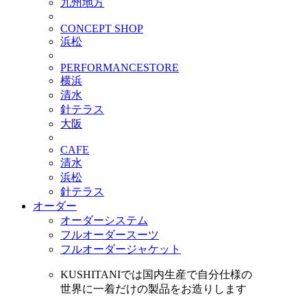
九州地方
CONCEPT SHOP
浜松
PERFORMANCESTORE
横浜
清水
針テラス
大阪
CAFE
清水
浜松
針テラス
オーダー
オーダーシステム
フルオーダースーツ
フルオーダージャケット
KUSHITANIでは国内生産で自分仕様の
世界に一着だけの製品をお造りします