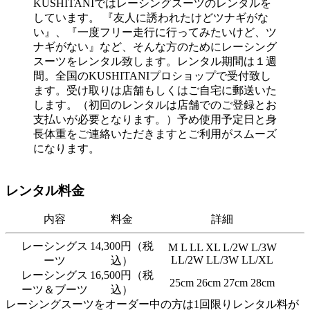
KUSHITANIではレーシングスーツのレンタルを
しています。 『友人に誘われたけどツナギがな
い』、『一度フリー走行に行ってみたいけど、ツ
ナギがない』など、そんな方のためにレーシング
スーツをレンタル致します。レンタル期間は１週
間。全国のKUSHITANIプロショップで受付致し
ます。受け取りは店舗もしくはご自宅に郵送いた
します。（初回のレンタルは店舗でのご登録とお
支払いが必要となります。）予め使用予定日と身
長体重をご連絡いただきますとご利用がスムーズ
になります。
レンタル料金
内容
料金
詳細
レーシングス
14,300円（税
M L LL XL L/2W L/3W
LL/2W LL/3W LL/XL
ーツ
込）
レーシングス
16,500円（税
25cm 26cm 27cm 28cm
ーツ＆ブーツ
込）
レーシングスーツをオーダー中の方は1回限りレンタル料が