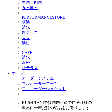
中国・四国
九州地方
PERFORMANCESTORE
横浜
清水
針テラス
大阪
浜松
CAFE
清水
浜松
針テラス
オーダー
オーダーシステム
フルオーダースーツ
フルオーダージャケット
KUSHITANIでは国内生産で自分仕様の
世界に一着だけの製品をお造りします