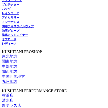
アンダーウェア
プロテクター
バッグ
レインウェア
アクセサリー
メンテナンス
防寒テキスタイルウェア
防寒グローブ
防寒ミッドレイヤー
オフロード
レディース
KUSHITANI PROSHOP
東北地方
関東地方
中部地方
関西地方
中国四国地方
九州地方
KUSHITANI PERFORMANCE STORE
横浜店
清水店
針テラス店