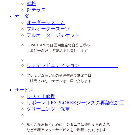
浜松
針テラス
オーダー
オーダーシステム
フルオーダースーツ
フルオーダージャケット
KUSHITANIでは国内生産で自分仕様の
世界に一着だけの製品をお造りします
リミテッドエディション
プレミアムモデルの受注生産で通常では
販売されないモデルを生産いたします
サービス
リペア｜修理
リボーン｜EXPLORERジーンズの再染色加工
クリーニング｜保革
永くご愛用頂くためにクシタニでは修理から再染色
など各種アフターサービスをご利用いただけます