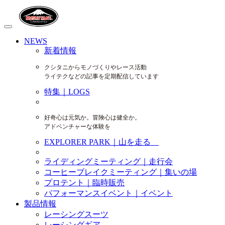
NEWS
新着情報
クシタニからモノづくりやレース活動
ライテクなどの記事を定期配信しています
特集｜LOGS
好奇心は元気か。冒険心は健全か。
アドベンチャーな体験を
EXPLORER PARK｜山を走る
ライディングミーティング｜走行会
コーヒーブレイクミーティング｜集いの場
プロテント｜臨時販売
パフォーマンスイベント｜イベント
製品情報
レーシングスーツ
レーシングギア