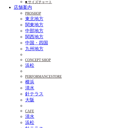
■ サイズチャート
店舗案内
PROSHOP
東北地方
関東地方
中部地方
関西地方
中国・四国
九州地方
CONCEPT SHOP
浜松
PERFORMANCESTORE
横浜
清水
針テラス
大阪
CAFE
清水
浜松