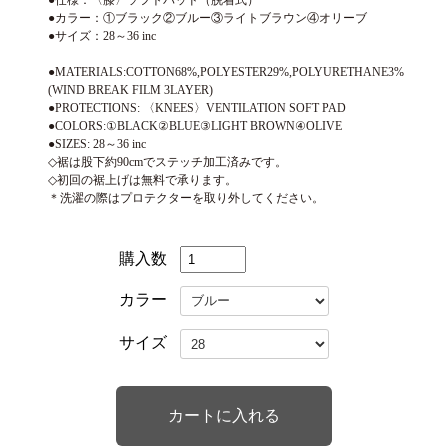
●仕様：〈膝〉ソフトパッド（脱着式）
●カラー：①ブラック②ブルー③ライトブラウン④オリーブ
●サイズ：28～36 inc
●MATERIALS:COTTON68%,POLYESTER29%,POLYURETHANE3%
(WIND BREAK FILM 3LAYER)
●PROTECTIONS: 〈KNEES〉VENTILATION SOFT PAD
●COLORS:①BLACK②BLUE③LIGHT BROWN④OLIVE
●SIZES: 28～36 inc
◇裾は股下約90cmでステッチ加工済みです。
◇初回の裾上げは無料で承ります。
＊洗濯の際はプロテクターを取り外してください。
購入数
カラー
サイズ