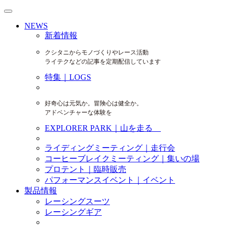
NEWS
新着情報
クシタニからモノづくりやレース活動
ライテクなどの記事を定期配信しています
特集｜LOGS
好奇心は元気か。冒険心は健全か。
アドベンチャーな体験を
EXPLORER PARK｜山を走る
ライディングミーティング｜走行会
コーヒーブレイクミーティング｜集いの場
プロテント｜臨時販売
パフォーマンスイベント｜イベント
製品情報
レーシングスーツ
レーシングギア