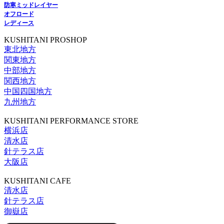
防寒ミッドレイヤー
オフロード
レディース
KUSHITANI PROSHOP
東北地方
関東地方
中部地方
関西地方
中国四国地方
九州地方
KUSHITANI PERFORMANCE STORE
横浜店
清水店
針テラス店
大阪店
KUSHITANI CAFE
清水店
針テラス店
御嶽店