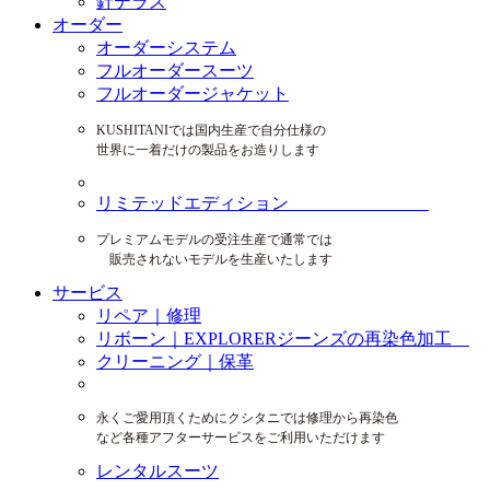
針テラス
オーダー
オーダーシステム
フルオーダースーツ
フルオーダージャケット
KUSHITANIでは国内生産で自分仕様の
世界に一着だけの製品をお造りします
リミテッドエディション
プレミアムモデルの受注生産で通常では
販売されないモデルを生産いたします
サービス
リペア｜修理
リボーン｜EXPLORERジーンズの再染色加工
クリーニング｜保革
永くご愛用頂くためにクシタニでは修理から再染色
など各種アフターサービスをご利用いただけます
レンタルスーツ