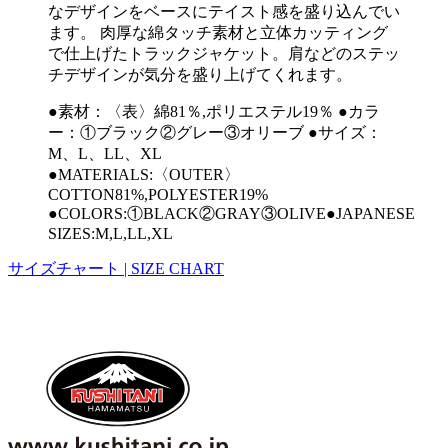
なデザインをベースにテイスト感を盛り込んでい
ます。 肉厚な綿タッチ素材と立体カッティング
で仕上げたトラックジャケット。肩などのステッ
チデザインが気分を盛り上げてくれます。
●素材：〈表〉綿81％,ポリエステル19％ ●カラ
ー：①ブラック②グレー③オリーブ ●サイズ：
M、L、LL、XL
●MATERIALS:〈OUTER〉
COTTON81%,POLYESTER19%
●COLORS:①BLACK②GRAY③OLIVE●JAPANESE
SIZES:M,L,LL,XL
サイズチャート | SIZE CHART