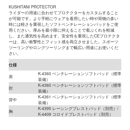
KUSHITANI PROTECTOR
ライダーの用途に合わせてプロテクターをカスタムすること
が可能です。より手軽にウェアを着用したい時や荷物の多い
時には軽さを重視したソフトベンチレーションパッドをご使
用ください。厚みを最小限に抑えることで着ぶくれを軽減
し、また通気性を高めます。安全性を重視したCEプロテクタ
ーは、高い衝撃性とフィット感を両立させました。スポーツ
ツーリングやロングツーリングまで幅広い用途にお使いくだ
さい。
仕様
K-4360 ベンチレーションソフトパッド（標準
肩
装備）
K-4360 ベンチレーションソフトパッド（標準
肘
装備）
K-4361 ベンチレーションソフトパッド（標準
背中
装備）
K-4395 レーシングブレストパッド（別売）/
胸
K-4409 コロイドブレストパッド（別売）