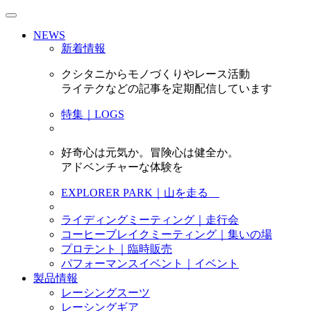
NEWS
新着情報
クシタニからモノづくりやレース活動
ライテクなどの記事を定期配信しています
特集｜LOGS
好奇心は元気か。冒険心は健全か。
アドベンチャーな体験を
EXPLORER PARK｜山を走る
ライディングミーティング｜走行会
コーヒーブレイクミーティング｜集いの場
プロテント｜臨時販売
パフォーマンスイベント｜イベント
製品情報
レーシングスーツ
レーシングギア