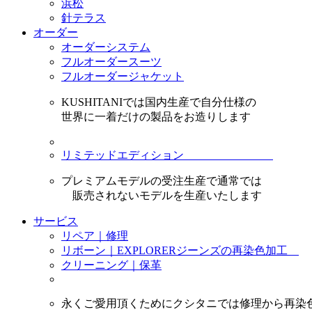
浜松
針テラス
オーダー
オーダーシステム
フルオーダースーツ
フルオーダージャケット
KUSHITANIでは国内生産で自分仕様の
世界に一着だけの製品をお造りします
リミテッドエディション
プレミアムモデルの受注生産で通常では
販売されないモデルを生産いたします
サービス
リペア｜修理
リボーン｜EXPLORERジーンズの再染色加工
クリーニング｜保革
永くご愛用頂くためにクシタニでは修理から再染