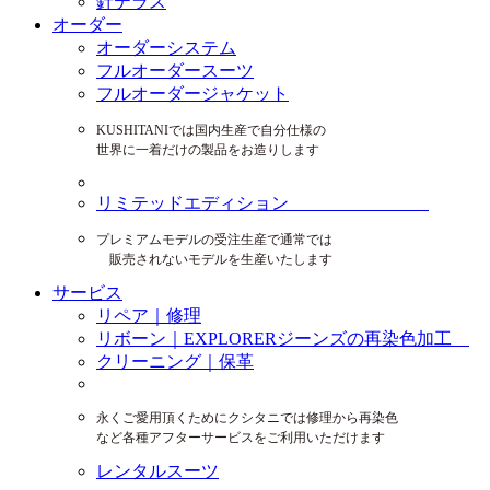
針テラス
オーダー
オーダーシステム
フルオーダースーツ
フルオーダージャケット
KUSHITANIでは国内生産で自分仕様の
世界に一着だけの製品をお造りします
リミテッドエディション
プレミアムモデルの受注生産で通常では
販売されないモデルを生産いたします
サービス
リペア｜修理
リボーン｜EXPLORERジーンズの再染色加工
クリーニング｜保革
永くご愛用頂くためにクシタニでは修理から再染色
など各種アフターサービスをご利用いただけます
レンタルスーツ