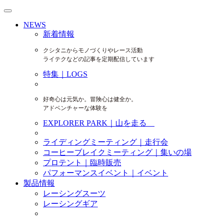
NEWS
新着情報
クシタニからモノづくりやレース活動
ライテクなどの記事を定期配信しています
特集｜LOGS
好奇心は元気か。冒険心は健全か。
アドベンチャーな体験を
EXPLORER PARK｜山を走る
ライディングミーティング｜走行会
コーヒーブレイクミーティング｜集いの場
プロテント｜臨時販売
パフォーマンスイベント｜イベント
製品情報
レーシングスーツ
レーシングギア