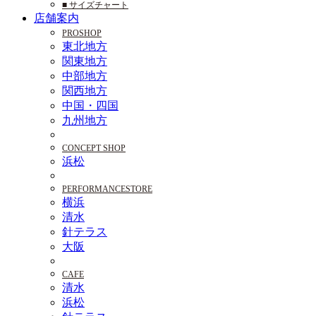
■ サイズチャート
店舗案内
PROSHOP
東北地方
関東地方
中部地方
関西地方
中国・四国
九州地方
CONCEPT SHOP
浜松
PERFORMANCESTORE
横浜
清水
針テラス
大阪
CAFE
清水
浜松