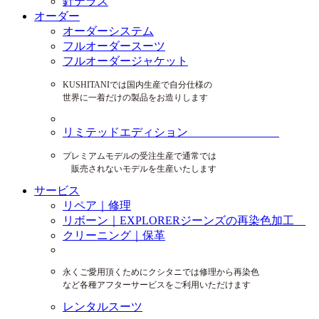
針テラス
オーダー
オーダーシステム
フルオーダースーツ
フルオーダージャケット
KUSHITANIでは国内生産で自分仕様の
世界に一着だけの製品をお造りします
リミテッドエディション
プレミアムモデルの受注生産で通常では
販売されないモデルを生産いたします
サービス
リペア｜修理
リボーン｜EXPLORERジーンズの再染色加工
クリーニング｜保革
永くご愛用頂くためにクシタニでは修理から再染色
など各種アフターサービスをご利用いただけます
レンタルスーツ