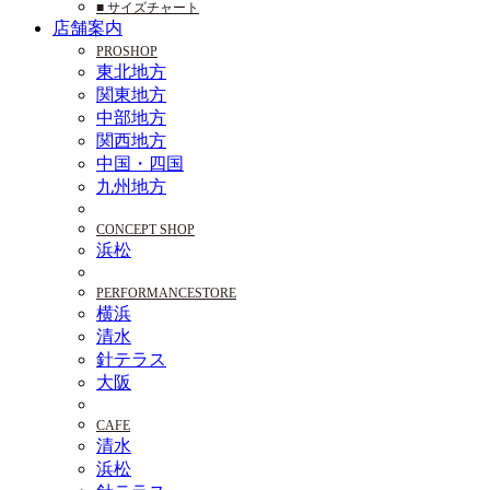
■ サイズチャート
店舗案内
PROSHOP
東北地方
関東地方
中部地方
関西地方
中国・四国
九州地方
CONCEPT SHOP
浜松
PERFORMANCESTORE
横浜
清水
針テラス
大阪
CAFE
清水
浜松