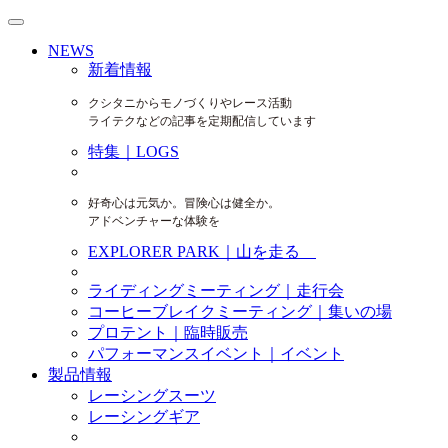
NEWS
新着情報
クシタニからモノづくりやレース活動
ライテクなどの記事を定期配信しています
特集｜LOGS
好奇心は元気か。冒険心は健全か。
アドベンチャーな体験を
EXPLORER PARK｜山を走る
ライディングミーティング｜走行会
コーヒーブレイクミーティング｜集いの場
プロテント｜臨時販売
パフォーマンスイベント｜イベント
製品情報
レーシングスーツ
レーシングギア