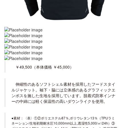
￥49,500（本体価格 ￥45,000）
伸縮性のあるソフトシェル素材を採用したフードスタイ
ルジャケット。袖下・脇には立体感のあるグラフィックエ
ンボスを施した生地を採用しています。脱着式防寒インナ
ーの中綿には軽く保温性の高いダウンライクを使用。
●素材：〈表〉①②ポリエステル87％,ポリウレタン13％（TPUラミ
ネーション/生地初期耐水圧10,000mm以上,透湿性5,000/㎡/24h）③