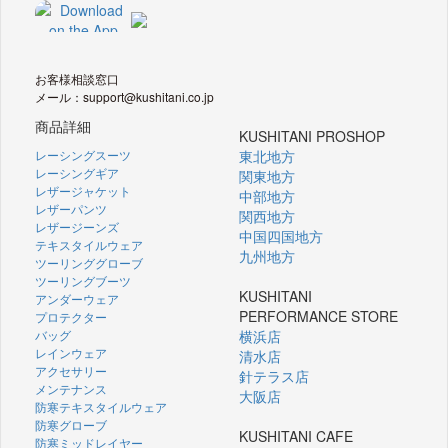
お客様相談窓口
メール：support@kushitani.co.jp
商品詳細
KUSHITANI PROSHOP
レーシングスーツ
東北地方
レーシングギア
関東地方
レザージャケット
中部地方
レザーパンツ
関西地方
レザージーンズ
中国四国地方
テキスタイルウェア
九州地方
ツーリンググローブ
ツーリングブーツ
KUSHITANI
アンダーウェア
PERFORMANCE STORE
プロテクター
バッグ
横浜店
レインウェア
清水店
アクセサリー
針テラス店
メンテナンス
大阪店
防寒テキスタイルウェア
防寒グローブ
KUSHITANI CAFE
防寒ミッドレイヤー