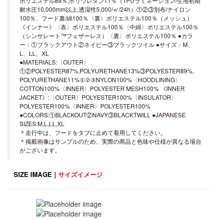
ポリエステル89％,ポリウレタン11％（TPUラミネーション/生地初期
耐水圧10,000mm以上,透湿性5,000/㎡/24h）①②③別布/ナイロン
100％、フード裏/綿100％〈裏〉ポリエステル100％（メッシュ）
《インナー》〈表〉ポリエステル100％〈中綿〉ポリエステル100％
（シンサレート™フェザーレス）〈裏〉ポリエステル100％ ●カラ
ー：①ブラックアウト②ネイビー③ブラックツイル ●サイズ：M、
L、LL、XL
●MATERIALS:〈OUTER〉
①②POLYESTER87%,POLYURETHANE13%③POLYESTER89%,
POLYURETHANE11%①②③NYLON100%〈HOODLINING〉
COTTON100%〈INNER〉POLYESTER MESH100% 《INNER
JACKET》:〈OUTER〉POLYESTER100%〈INSULATOR〉
POLYESTER100%〈INNER〉POLYESTER100%
●COLORS:①BLACKOUT②NAVY③BLACKTWILL ●JAPANESE
SIZES:M,L,LL,XL
＊走行中は、フードをタブに止めて着用してください。
＊掲載画像はサンプルのため、実際の商品と色味や仕様が異なる場合
がございます。
SIZE IMAGE｜
サイズイメージ