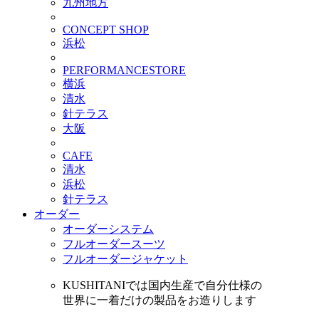
九州地方
CONCEPT SHOP
浜松
PERFORMANCESTORE
横浜
清水
針テラス
大阪
CAFE
清水
浜松
針テラス
オーダー
オーダーシステム
フルオーダースーツ
フルオーダージャケット
KUSHITANIでは国内生産で自分仕様の
世界に一着だけの製品をお造りします