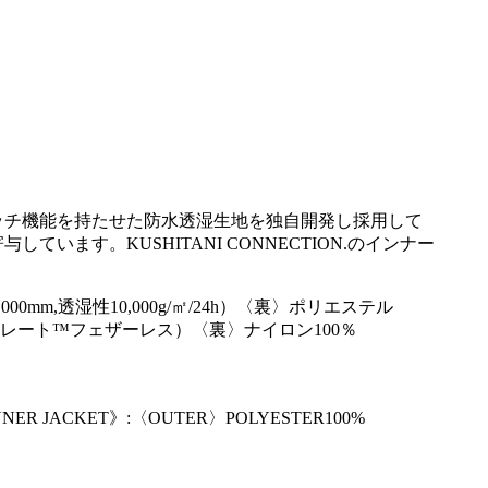
ッチ機能を持たせた防水透湿生地を独自開発し採用して
す。KUSHITANI CONNECTION.のインナー
m,透湿性10,000g/㎡/24h）〈裏〉ポリエステル
サレート™フェザーレス）〈裏〉ナイロン100％
NNER JACKET》:〈OUTER〉POLYESTER100%