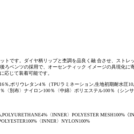
ットです。ダイヤ柄リップと杢調を品良く融 合させ、ストレ
ベンツの採用で、オーセンティック イメージの具現化に寄与していま
途に応じて装着可能です。
,ポリウレタン4％（TPUラミネーション,生地初期耐水圧10,000m
0％〈別布〉ナイロン100％〈中綿〉ポリエステル100％（シン
%,POLYURETHANE4%〈INNER〉POLYESTER MESH100%《I
OLYESTER100%〈INNER〉NYLON100%