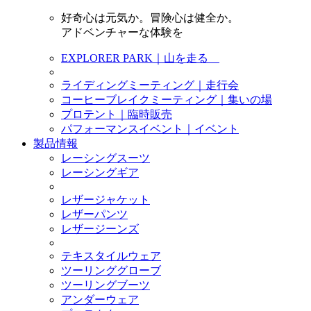
好奇心は元気か。冒険心は健全か。
アドベンチャーな体験を
EXPLORER PARK｜山を走る
ライディングミーティング｜走行会
コーヒーブレイクミーティング｜集いの場
プロテント｜臨時販売
パフォーマンスイベント｜イベント
製品情報
レーシングスーツ
レーシングギア
レザージャケット
レザーパンツ
レザージーンズ
テキスタイルウェア
ツーリンググローブ
ツーリングブーツ
アンダーウェア