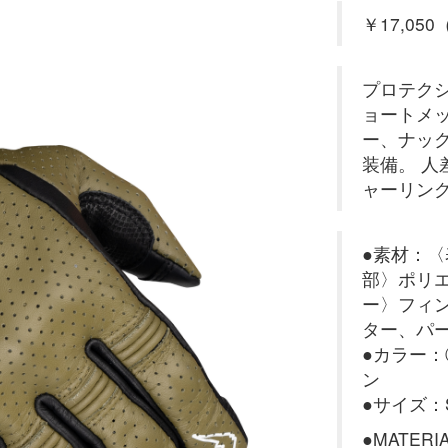
￥17,050
プロテク
ョートメ
ー、ナッ
装備。 
ャーリン
●素材：〈
部〉ポリエ
ー〉フィ
ター、パ
●カラー
ン
●サイズ：
●MATERI