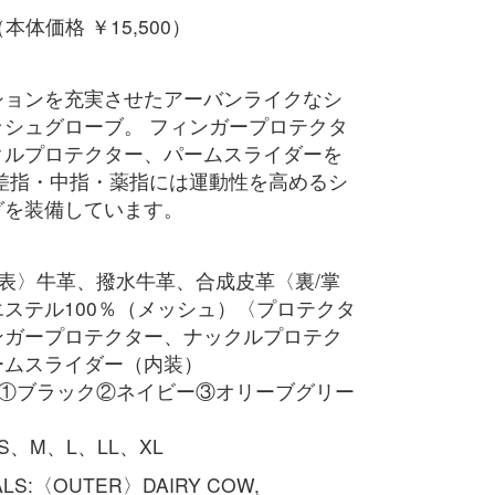
（本体価格 ￥15,500）
ションを充実させたアーバンライクなシ
ッシュグローブ。 フィンガープロテクタ
クルプロテクター、パームスライダーを
人差指・中指・薬指には運動性を高めるシ
グを装備しています。
表〉牛革、撥水牛革、合成皮革〈裏/掌
ステル100％（メッシュ）〈プロテクタ
ンガープロテクター、ナックルプロテク
ームスライダー（内装）
：①ブラック②ネイビー③オリーブグリー
S、M、L、LL、XL
ALS:〈OUTER〉DAIRY COW,