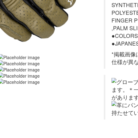
SYNTHET
POLYEST
FINGER 
,PALM SL
●COLORS
●JAPANES
*掲載画
仕様が異