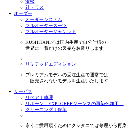
浜松
針テラス
オーダー
オーダーシステム
フルオーダースーツ
フルオーダージャケット
KUSHITANIでは国内生産で自分仕様の
世界に一着だけの製品をお造りします
リミテッドエディション
プレミアムモデルの受注生産で通常では
販売されないモデルを生産いたします
サービス
リペア｜修理
リボーン｜EXPLORERジーンズの再染色加工
クリーニング｜保革
永くご愛用頂くためにクシタニでは修理から再染