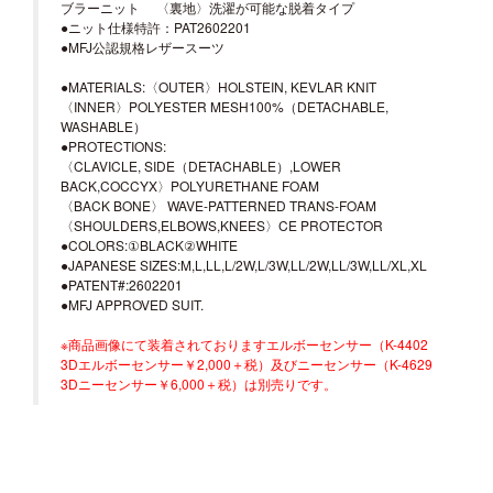
ブラーニット 〈裏地〉洗濯が可能な脱着タイプ
●ニット仕様特許：PAT2602201
●MFJ公認規格レザースーツ
●MATERIALS:〈OUTER〉HOLSTEIN, KEVLAR KNIT
〈INNER〉POLYESTER MESH100%（DETACHABLE,
WASHABLE）
●PROTECTIONS:
〈CLAVICLE, SIDE（DETACHABLE）,LOWER
BACK,COCCYX〉POLYURETHANE FOAM
〈BACK BONE〉 WAVE-PATTERNED TRANS-FOAM
〈SHOULDERS,ELBOWS,KNEES〉CE PROTECTOR
●COLORS:①BLACK②WHITE
●JAPANESE SIZES:M,L,LL,L/2W,L/3W,LL/2W,LL/3W,LL/XL,XL
●PATENT#:2602201
●MFJ APPROVED SUIT.
※商品画像にて装着されておりますエルボーセンサー（K-4402
3Dエルボーセンサー￥2,000＋税）及びニーセンサー（K-4629
3Dニーセンサー￥6,000＋税）は別売りです。