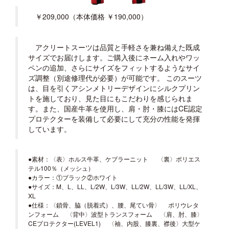
￥209,000（本体価格 ￥190,000）
アクリートスーツは品質と手軽さを兼ね備えた既成
サイズでお届けします。ご購入後にネーム入れやワッ
ペンの追加、さらにサイズをフィットするようなサイ
ズ調整（別途修理代が必要）が可能です。 このスーツ
は、目を引くアシンメトリーデザインにシルクプリン
トを施しており、見た目にもこだわりを感じられま
す。また、国産牛革を使用し、肩・肘・膝にはCE認定
プロテクターを装備して必要にして充分の性能を発揮
しています。
●素材：〈表〉ホルス牛革、ケブラーニット 〈裏〉ポリエス
テル100％（メッシュ）
●カラー：①ブラック②ホワイト
●サイズ：M、L、LL、L/2W、L/3W、LL/2W、LL/3W、LL/XL、
XL
●仕様：〈鎖骨、脇（脱着式）、腰、尾てい骨〉 ポリウレタ
ンフォーム 〈背中〉波型トランスフォーム 〈肩、肘、膝〉
CEプロテクター(LEVEL1) 〈袖、内股、膝裏、襟後〉大型ケ