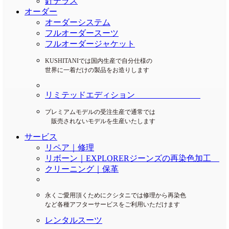
針テラス
オーダー
オーダーシステム
フルオーダースーツ
フルオーダージャケット
KUSHITANIでは国内生産で自分仕様の
世界に一着だけの製品をお造りします
リミテッドエディション
プレミアムモデルの受注生産で通常では
販売されないモデルを生産いたします
サービス
リペア｜修理
リボーン｜EXPLORERジーンズの再染色加工
クリーニング｜保革
永くご愛用頂くためにクシタニでは修理から再染色
など各種アフターサービスをご利用いただけます
レンタルスーツ