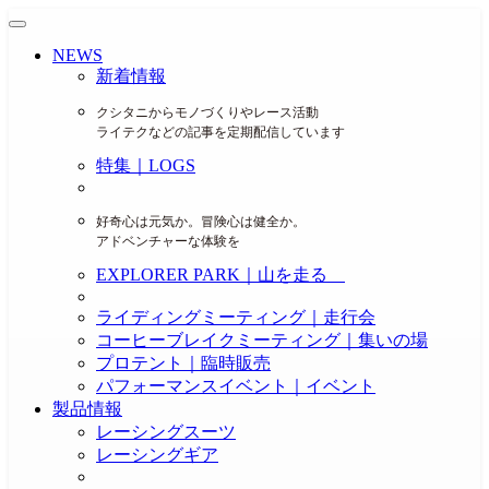
NEWS
新着情報
クシタニからモノづくりやレース活動
ライテクなどの記事を定期配信しています
特集｜LOGS
好奇心は元気か。冒険心は健全か。
アドベンチャーな体験を
EXPLORER PARK｜山を走る
ライディングミーティング｜走行会
コーヒーブレイクミーティング｜集いの場
プロテント｜臨時販売
パフォーマンスイベント｜イベント
製品情報
レーシングスーツ
レーシングギア