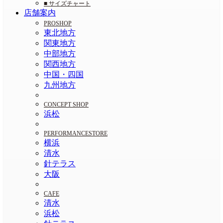
■ サイズチャート
店舗案内
PROSHOP
東北地方
関東地方
中部地方
関西地方
中国・四国
九州地方
CONCEPT SHOP
浜松
PERFORMANCESTORE
横浜
清水
針テラス
大阪
CAFE
清水
浜松