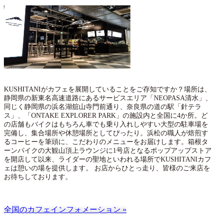
KUSHITANIがカフェを展開していることをご存知ですか？場所は、
静岡県の新東名高速道路にあるサービスエリア「NEOPASA清水」、
同じく静岡県の浜名湖舘山寺門前通り、奈良県の道の駅「針テラ
ス」、「ONTAKE EXPLORER PARK」の施設内と全国に4か所。ど
の店舗もバイクはもちろん車でも乗り入れしやすい大型の駐車場を
完備し、集合場所や休憩場所としてぴったり。浜松の職人が焙煎す
るコーヒーを筆頭に、こだわりのメニューをお届けします。箱根タ
ーンパイクの大観山頂上ラウンジに1号店となるポップアップストア
を開店して以来、ライダーの聖地といわれる場所でKUSHITANIカフ
ェは憩いの場を提供します。 お店からひとっ走り、皆様のご来店を
お待ちしております。
全国のカフェインフォメーション »