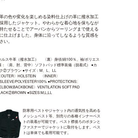
革の色や変化を楽しめる染料仕上げの革に撥水加工
採用したジャケット。やわらかな着心地を保ちなが
持たせることでアーバンからツーリングまで使える
に仕上げました。身体に沿ってしなるような質感を
さい。
ホルス牛革（撥水加工） 〈裏〉身頃/綿100％、袖/ポリエス
●仕様：〈肩、肘、背中〉ソフトパッド標準装備（脱着式） ●カ
②ブラウン ●サイズ：M、L、LL
:〈OUTER〉HOLSTEIN 〈INNER〉
SLEEVE/POLYESTER100% ●PROTECTIONS:
LBOW,BACKBONE〉VENTILATION SOFT PAD
ACK②BROWN ●SIZES:M,L,LL
防寒用ベストやジャケット内の通気性を高める
メッシュベスト等、別売りの各種インナーベス
トの装着が可能です。ベスト襟後ろのボタンと
ファスナーでジャケットに取付をします。ベス
トは単体でも着用可能です。