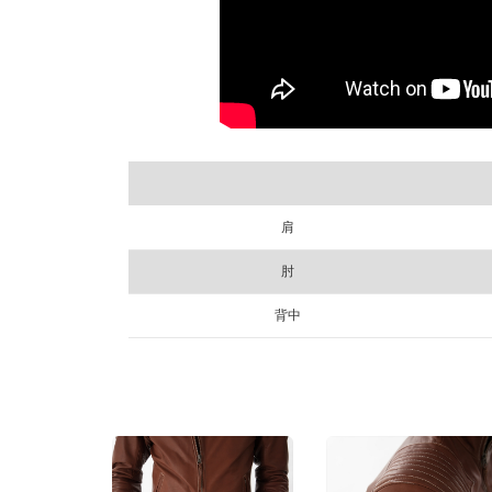
肩
肘
背中