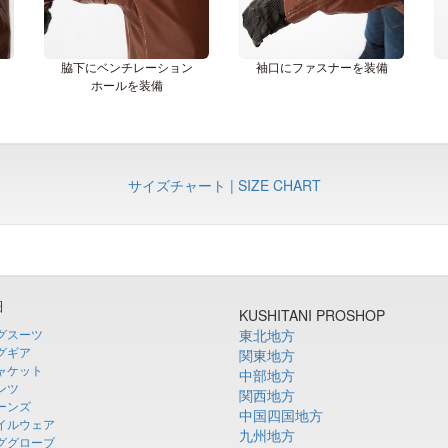
脇下にベンチレーション
袖口にファスナーを装備
ホールを装備
サイズチャート | SIZE CHART
細
KUSHITANI PROSHOP
グスーツ
東北地方
グギア
関東地方
ャケット
中部地方
ンツ
関西地方
ーンズ
中国四国地方
イルウェア
九州地方
ググローブ