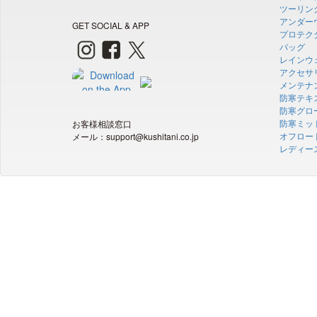
ツーリン
アンダー
GET SOCIAL & APP
プロテク
バッグ
レインウ
アクセサ
メンテナ
防寒テキ
防寒グロ
防寒ミッ
お客様相談窓口
オフロー
メール：support@kushitani.co.jp
レディー