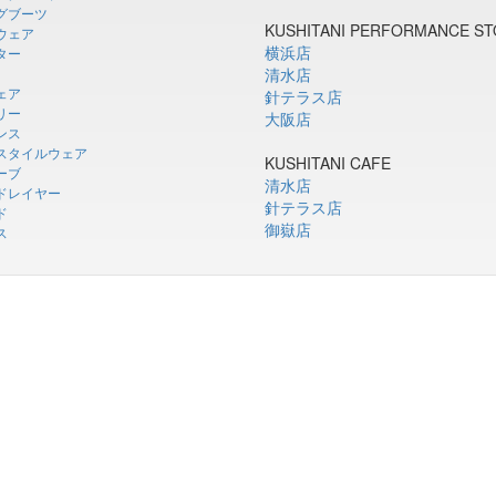
グブーツ
KUSHITANI PERFORMANCE S
ウェア
横浜店
ター
清水店
ェア
針テラス店
リー
大阪店
ンス
スタイルウェア
KUSHITANI CAFE
ーブ
清水店
ドレイヤー
針テラス店
ド
御嶽店
ス