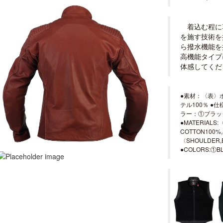
着込む程に
を施す技術を
ら撥水機能を
高機能タイプ
体感してくだ
●素材：〈表〉
テル100％ 
ラー：①ブラック
●MATERIALS
COTTON100%,
〈SHOULDER,E
●COLORS:①BL