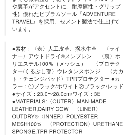
や裏革がアクセントに。耐摩擦性・グリップ
性に優れたビブラムソール『ADVENTURE
TRAVEL』を採用。セメント製法で仕上げて
います。
●素材：〈表〉人工皮革、撥水牛革 〈ライ
ナー〉アウトドライ®メンブレン 〈裏〉ポ
リエステル100％（メッシュ） 〈プロテク
ター/くるぶし部〉ウレタンスポンジ 〈カカ
ト・チェンジパッド〉TPRプロテクター ●カ
ラー：①ブラック/ホワイト②ブラック/レッド
●サイズ：23.0〜28.0cm/ワイズ：3E
●MATERIALS:〈OUTER〉MAN-MADE
LEATHER,DAIRY COW 〈LINER〉
OUTDRY®〈INNER〉POLYESTER
MESH100% 〈PROTECTION〉URETHANE
SPONGE,TPR PROTECTOR