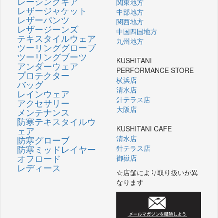
レーシングギア
関東地方
レザージャケット
中部地方
レザーパンツ
関西地方
レザージーンズ
中国四国地方
テキスタイルウェア
九州地方
ツーリンググローブ
ツーリングブーツ
KUSHITANI
アンダーウェア
PERFORMANCE STORE
プロテクター
横浜店
バッグ
清水店
レインウェア
針テラス店
アクセサリー
大阪店
メンテナンス
防寒テキスタイルウ
KUSHITANI CAFE
ェア
防寒グローブ
清水店
防寒ミッドレイヤー
針テラス店
オフロード
御嶽店
レディース
☆店舗により取り扱いが異
なります