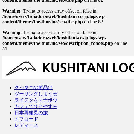
content/themes/the-thor/inc/seo/title.php
on line
82
Warning
: Trying to access array offset on false in
/home/users/1/diadora/web/kushitani-co-jp/logs/wp-
content/themes/the-thor/inc/seo/title.php
on line
82
Warning
: Trying to access array offset on false in
/home/users/1/diadora/web/kushitani-co-jp/logs/wp-
content/themes/the-thor/inc/seo/description_robots.php
on line
51
クシタニの製品は
ツーリングしようぜ
ライテクをマナボウ
カフェでひとやすみ
日本再発見の旅
オフロード
レディース