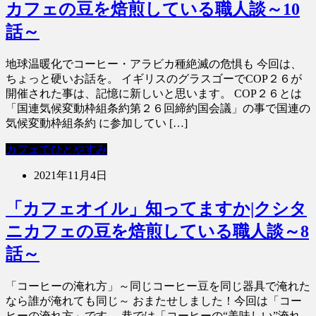
カフェの豆を焙煎している職人談～10
話～
地球温暖化でコーヒー・アラビカ種絶滅の危惧も 今回は、
ちょっと硬いお話を。 イギリスのグラスゴーでCOP２６が
開催された事は、記憶に新しいと思います。 COP２６とは
「国連気候変動枠組条約第２６回締約国会議」の事で国連の
気候変動枠組条約 に参加してい […]
カフェでひとやすみ
2021年11月4日
「カフェオイル」知ってますか|クシタ
ニカフェの豆を焙煎している職人談～8
話～
「コーヒーの淹れ方」～同じコーヒー豆を同じ器具で淹れた
なら誰が淹れても同じ～ おまたせしました！今回は「コー
ヒーの淹れ方」です。 巷では「コーヒーの“美味しい”淹れ