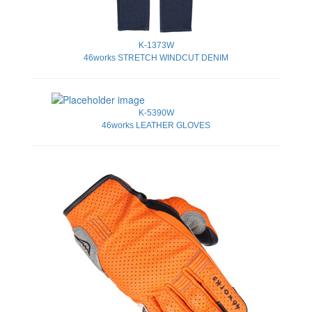
K-1373W
46works STRETCH WINDCUT DENIM
K-5390W
46works LEATHER GLOVES