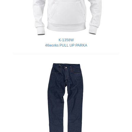
K-1358W
46works PULL UP PARKA