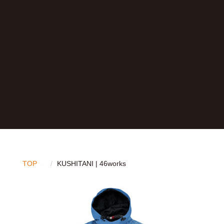
TOP
KUSHITANI | 46works