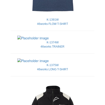
K-1391W
46works FLOW T-SHIRT
K-1374W
46works TRAINER
K-1375W
46works LONG T-SHIRT