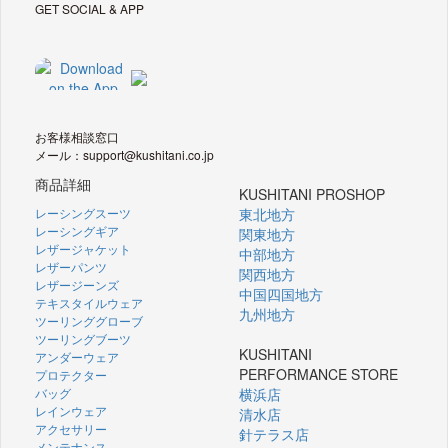
GET SOCIAL & APP
お客様相談窓口
メール：support@kushitani.co.jp
商品詳細
KUSHITANI PROSHOP
レーシングスーツ
東北地方
レーシングギア
関東地方
レザージャケット
中部地方
レザーパンツ
関西地方
レザージーンズ
中国四国地方
テキスタイルウェア
九州地方
ツーリンググローブ
ツーリングブーツ
KUSHITANI
アンダーウェア
PERFORMANCE STORE
プロテクター
バッグ
横浜店
レインウェア
清水店
アクセサリー
針テラス店
メンテナンス