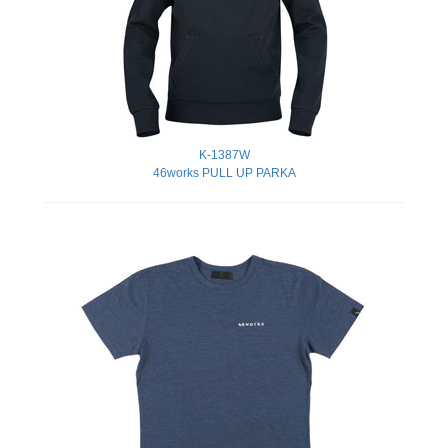
K-1387W
46works PULL UP PARKA