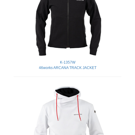
K-1357W
46works ARCANA TRACK JACKET