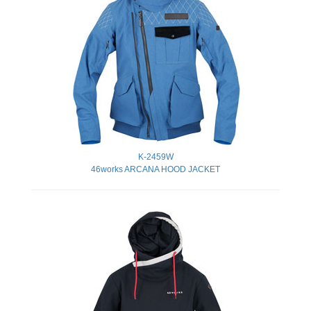
K-2459W
46works ARCANA HOOD JACKET