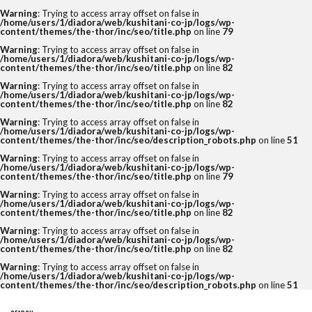
Warning
: Trying to access array offset on false in
/home/users/1/diadora/web/kushitani-co-jp/logs/wp-
content/themes/the-thor/inc/seo/title.php
on line
79
Warning
: Trying to access array offset on false in
/home/users/1/diadora/web/kushitani-co-jp/logs/wp-
content/themes/the-thor/inc/seo/title.php
on line
82
Warning
: Trying to access array offset on false in
/home/users/1/diadora/web/kushitani-co-jp/logs/wp-
content/themes/the-thor/inc/seo/title.php
on line
82
Warning
: Trying to access array offset on false in
/home/users/1/diadora/web/kushitani-co-jp/logs/wp-
content/themes/the-thor/inc/seo/description_robots.php
on line
51
Warning
: Trying to access array offset on false in
/home/users/1/diadora/web/kushitani-co-jp/logs/wp-
content/themes/the-thor/inc/seo/title.php
on line
79
Warning
: Trying to access array offset on false in
/home/users/1/diadora/web/kushitani-co-jp/logs/wp-
content/themes/the-thor/inc/seo/title.php
on line
82
Warning
: Trying to access array offset on false in
/home/users/1/diadora/web/kushitani-co-jp/logs/wp-
content/themes/the-thor/inc/seo/title.php
on line
82
Warning
: Trying to access array offset on false in
/home/users/1/diadora/web/kushitani-co-jp/logs/wp-
content/themes/the-thor/inc/seo/description_robots.php
on line
51