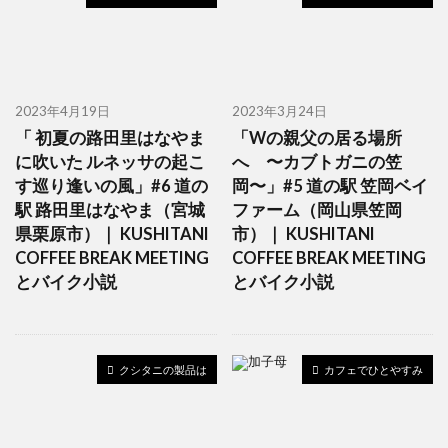
2023年4月19日
2023年3月24日
「 初夏の路田里はなやま
「Wの親父の居る場所
に吹いた ルネッサの起こ
へ 〜カブトガニの笠
す巡り逢いの風」#6 道の
岡〜」#5 道の駅 笠岡ベイ
駅 路田里はなやま（宮城
ファーム（岡山県笠岡
県栗原市）｜ KUSHITANI
市）｜ KUSHITANI
COFFEE BREAK MEETING
COFFEE BREAK MEETING
とバイク小説
とバイク小説
クシタニの製品は
カフェでひとやすみ