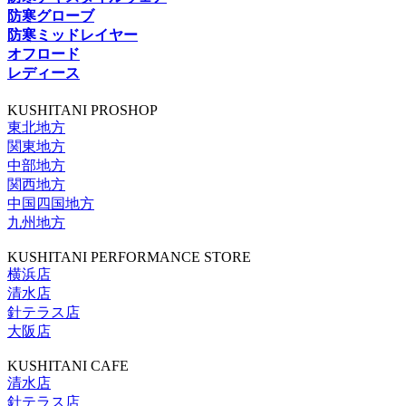
防寒グローブ
防寒ミッドレイヤー
オフロード
レディース
KUSHITANI PROSHOP
東北地方
関東地方
中部地方
関西地方
中国四国地方
九州地方
KUSHITANI PERFORMANCE STORE
横浜店
清水店
針テラス店
大阪店
KUSHITANI CAFE
清水店
針テラス店