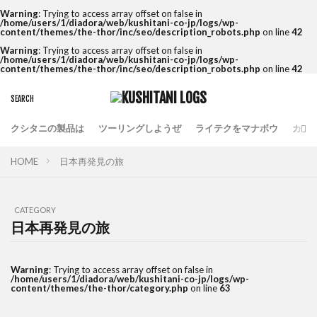
Warning
: Trying to access array offset on false in
/home/users/1/diadora/web/kushitani-co-jp/logs/wp-
content/themes/the-thor/inc/seo/description_robots.php
on line
42
Warning
: Trying to access array offset on false in
/home/users/1/diadora/web/kushitani-co-jp/logs/wp-
content/themes/the-thor/inc/seo/description_robots.php
on line
42
クシタニの製品は
ツーリングしようぜ
ライテクをマナボウ
カフ
HOME
日本再発見の旅
CATEGORY
日本再発見の旅
Warning
: Trying to access array offset on false in
/home/users/1/diadora/web/kushitani-co-jp/logs/wp-
content/themes/the-thor/category.php
on line
63