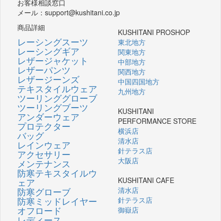
お客様相談窓口
メール：support@kushitani.co.jp
商品詳細
KUSHITANI PROSHOP
レーシングスーツ
東北地方
レーシングギア
関東地方
レザージャケット
中部地方
レザーパンツ
関西地方
レザージーンズ
中国四国地方
テキスタイルウェア
九州地方
ツーリンググローブ
ツーリングブーツ
KUSHITANI
アンダーウェア
PERFORMANCE STORE
プロテクター
横浜店
バッグ
清水店
レインウェア
針テラス店
アクセサリー
大阪店
メンテナンス
防寒テキスタイルウ
KUSHITANI CAFE
ェア
防寒グローブ
清水店
防寒ミッドレイヤー
針テラス店
オフロード
御嶽店
レディース