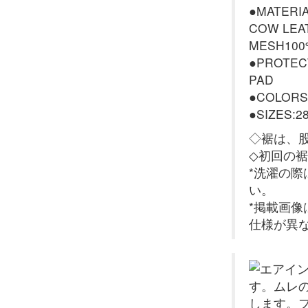
●MATERI
COW LEA
MESH100
●PROTEC
PAD
●COLORS
●SIZES:2
◇裾は、股
◇初回の
*洗濯の
い。
*掲載画
仕様が異