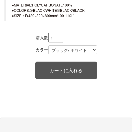
●MATERIAL:POLYCARBONATE100%
●COLORS:①BLACK/WHITE②BLACK/BLACK
●SIZE：F(420×320×800mm/100-110L)
購入数
カラー