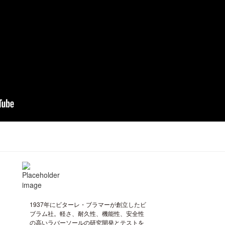
1937年にビターレ・ブラマーが創立したビ
ブラム社。軽さ、耐久性、機能性、安全性
の高いラバーソールの研究開発とテストを