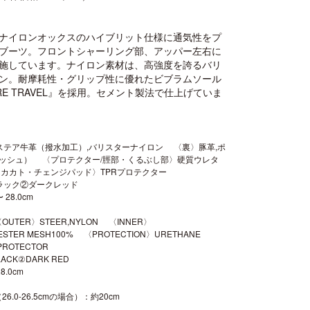
ナイロンオックスのハイブリット仕様に通気性をプ
ブーツ。フロントシャーリング部、アッパー左右に
施しています。ナイロン素材は、高強度を誇るバリ
ン。耐摩耗性・グリップ性に優れたビブラムソール
URE TRAVEL』を採用。セメント製法で仕上げていま
ステア牛革（撥水加工）,バリスターナイロン 〈裏〉豚革,ポ
ッシュ） 〈プロテクター/脛部・くるぶし部〉硬質ウレタ
カカト・チェンジパッド〉TPRプロテクター
ラック②ダークレッド
 28.0cm
:〈OUTER〉STEER,NYLON 〈INNER〉
LYESTER MESH100% 〈PROTECTION〉URETHANE
PROTECTOR
LACK②DARK RED
28.0cm
6.0-26.5cmの場合）：約20cm