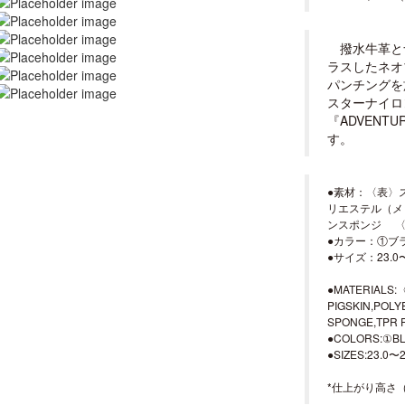
撥水牛革と
ラスしたネオ
パンチングを
スターナイロ
『ADVENT
す。
●素材：〈表〉
リエステル（メ
ンスポンジ 〈
●カラー：①ブ
●サイズ：23.0〜
●MATERIALS
PIGSKIN,PO
SPONGE,TPR 
●COLORS:①B
●SIZES:23.0〜
*仕上がり高さ（2