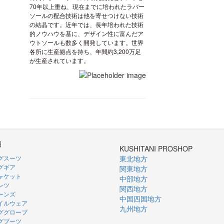
70年以上重ね、現在までに培われたラバー
ソールの配合技術は他を寄せつけない技術
の結晶です。近年では、長年培われた技術
的ノウハウを基に、デザイン性に富んだア
ウトソールも数多く開発しています。世界
各所に生産拠点を持ち、年間約3,200万足
が生産されています。
細
KUSHITANI PROSHOP
グスーツ
東北地方
グギア
関東地方
ャケット
中部地方
ンツ
関西地方
ーンズ
中国四国地方
イルウェア
九州地方
ググローブ
グブーツ