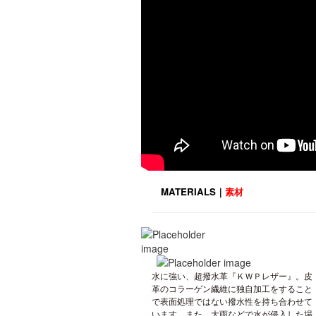
MATERIALS｜
素材
水に強い、超撥水革『ＫＷＰレザー』。皮
革のコラーゲン繊維に独自加工をすること
で表面処理ではない撥水性を持ち合わせて
います。また、大雨などで水が侵入した場