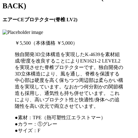
BACK)
エアーCEプロテクター(脊椎 LV2)
￥5,500（本体価格 ￥5,000）
独自開発3D立体構造を実現したK-4639を素材組
成/密度を改良することによりEN1621-2 LEVEL2
を実現させた脊椎プロテクターです。独自開発の
3D立体構造により、風を通し、脊椎を保護する
中心部は硬度を高く保ちつつ周辺部は柔らかい構
造を実現しています。なおかつ何分割かの関節構
造も採用し、通気性も持ち併せています。 これ
により、高いプロテクト性と快適性/身体への追
随性を高い次元で両立させています。
●素材：TPE（熱可塑性江エラストマー）
●カラー：①グレー
●サイズ：F