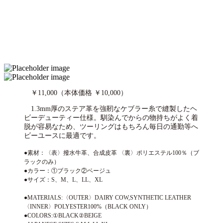
￥11,000（本体価格 ￥10,000）
1.3mm厚のステア革を強靭なケブラー糸で縫製したヘ
ビーデューティー仕様。馴染んでからの物持ちがよく着
脱が容易なため、ツーリングはもちろん毎日の通勤等へ
ビーユースに最適です。
●素材：〈表〉撥水牛革、合成皮革 〈裏〉ポリエステル100％（ブ
ラックのみ）
●カラー：①ブラック②ベージュ
●サイズ：S、M、L、LL、XL
●MATERIALS:〈OUTER〉DAIRY COW,SYNTHETIC LEATHER
〈INNER〉POLYESTER100%（BLACK ONLY）
●COLORS:①BLACK②BEIGE