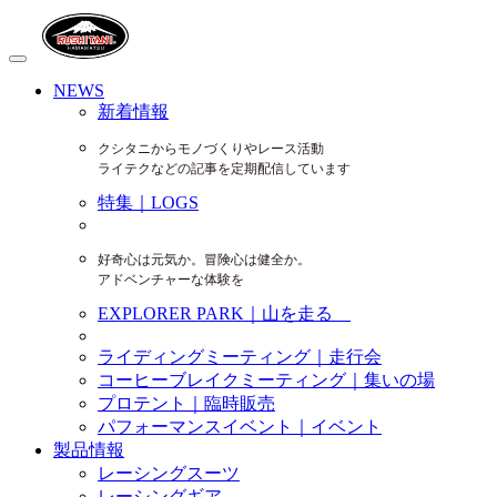
NEWS
新着情報
クシタニからモノづくりやレース活動
ライテクなどの記事を定期配信しています
特集｜LOGS
好奇心は元気か。冒険心は健全か。
アドベンチャーな体験を
EXPLORER PARK｜山を走る
ライディングミーティング｜走行会
コーヒーブレイクミーティング｜集いの場
プロテント｜臨時販売
パフォーマンスイベント｜イベント
製品情報
レーシングスーツ
レーシングギア