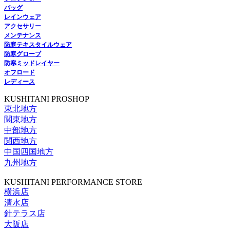
バッグ
レインウェア
アクセサリー
メンテナンス
防寒テキスタイルウェア
防寒グローブ
防寒ミッドレイヤー
オフロード
レディース
KUSHITANI PROSHOP
東北地方
関東地方
中部地方
関西地方
中国四国地方
九州地方
KUSHITANI PERFORMANCE STORE
横浜店
清水店
針テラス店
大阪店