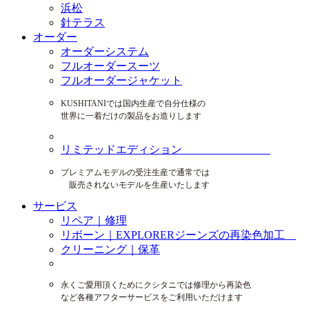
浜松
針テラス
オーダー
オーダーシステム
フルオーダースーツ
フルオーダージャケット
KUSHITANIでは国内生産で自分仕様の
世界に一着だけの製品をお造りします
リミテッドエディション
プレミアムモデルの受注生産で通常では
販売されないモデルを生産いたします
サービス
リペア｜修理
リボーン｜EXPLORERジーンズの再染色加工
クリーニング｜保革
永くご愛用頂くためにクシタニでは修理から再染色
など各種アフターサービスをご利用いただけます