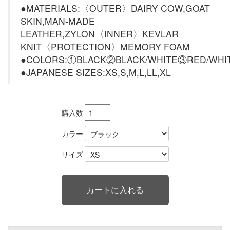
●MATERIALS:〈OUTER〉DAIRY COW,GOAT
SKIN,MAN-MADE
LEATHER,ZYLON〈INNER〉KEVLAR
KNIT〈PROTECTION〉MEMORY FOAM
●COLORS:①BLACK②BLACK/WHITE③RED/WHI
●JAPANESE SIZES:XS,S,M,L,LL,XL
購入数
カラー
サイズ