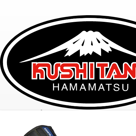
K-5382 GPS GLOVES IV
TOP
レーシングギア
K-5382 GPS GLOVES IV
K-5382 GPS GLOVES IV