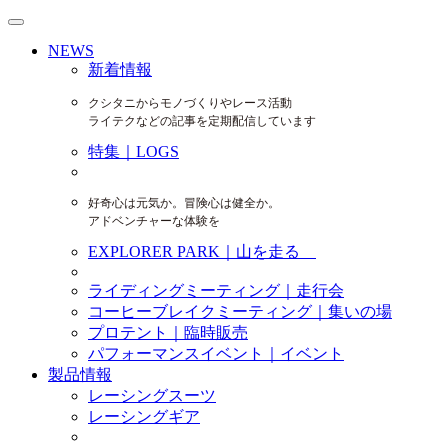
NEWS
新着情報
クシタニからモノづくりやレース活動
ライテクなどの記事を定期配信しています
特集｜LOGS
好奇心は元気か。冒険心は健全か。
アドベンチャーな体験を
EXPLORER PARK｜山を走る
ライディングミーティング｜走行会
コーヒーブレイクミーティング｜集いの場
プロテント｜臨時販売
パフォーマンスイベント｜イベント
製品情報
レーシングスーツ
レーシングギア