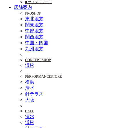
■ サイズチャート
店舗案内
PROSHOP
東北地方
関東地方
中部地方
関西地方
中国・四国
九州地方
CONCEPT SHOP
浜松
PERFORMANCESTORE
横浜
清水
針テラス
大阪
CAFE
清水
浜松