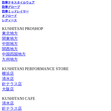
防寒テキスタイルウェア
防寒グローブ
防寒ミッドレイヤー
オフロード
レディース
KUSHITANI PROSHOP
東北地方
関東地方
中部地方
関西地方
中国四国地方
九州地方
KUSHITANI PERFORMANCE STORE
横浜店
清水店
針テラス店
大阪店
KUSHITANI CAFE
清水店
針テラス店