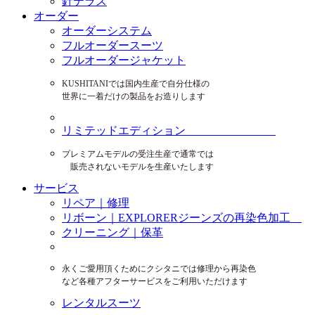
針テラス
オーダー
オーダーシステム
フルオーダースーツ
フルオーダージャケット
KUSHITANIでは国内生産で自分仕様の
世界に一着だけの製品をお造りします
リミテッドエディション
プレミアムモデルの受注生産で通常では
販売されないモデルを生産いたします
サービス
リペア｜修理
リボーン｜EXPLORERジーンズの再染色加工
クリーニング｜保革
永くご愛用頂くためにクシタニでは修理から再染色
など各種アフターサービスをご利用いただけます
レンタルスーツ