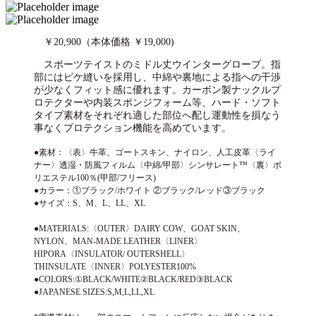
￥20,900（本体価格 ￥19,000)
スポーツテイストのミドル丈ウインターグローブ。指
部にはピケ縫いを採用し、中綿や裏地による指への干渉
が少なくフィット感に優れます。カーボン製ナックルプ
ロテクターや内装スポンジフォーム等、ハード・ソフト
タイプ素材をそれぞれ適した部位へ配し運動性を損なう
事なくプロテクション機能を高めています。
●素材：〈表〉牛革、ゴートスキン、ナイロン、人工皮革〈ライ
ナー〉透湿・防風フィルム〈中綿/甲部〉シンサレート™〈裏〉ポ
リエステル100％(甲部/フリース)
●カラー：①ブラック/ホワイト ②ブラック/レッド③ブラック
●サイズ：S、M、L、LL、XL
●MATERIALS:〈OUTER〉DAIRY COW、GOAT SKIN、
NYLON、MAN-MADE LEATHER〈LINER〉
HIPORA〈INSULATOR/ OUTERSHELL〉
THINSULATE〈INNER〉POLYESTER100%
●COLORS:①BLACK/WHITE②BLACK/RED③BLACK
●JAPANESE SIZES:S,M,L,LL,XL