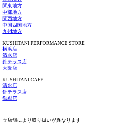
関東地方
中部地方
関西地方
中国四国地方
九州地方
KUSHITANI PERFORMANCE STORE
横浜店
清水店
針テラス店
大阪店
KUSHITANI CAFE
清水店
針テラス店
御嶽店
☆店舗により取り扱いが異なります