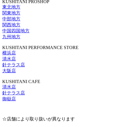
KUSHITANI PROSHOP
東北地方
関東地方
中部地方
関西地方
中国四国地方
九州地方
KUSHITANI PERFORMANCE STORE
横浜店
清水店
針テラス店
大阪店
KUSHITANI CAFE
清水店
針テラス店
御嶽店
☆店舗により取り扱いが異なります